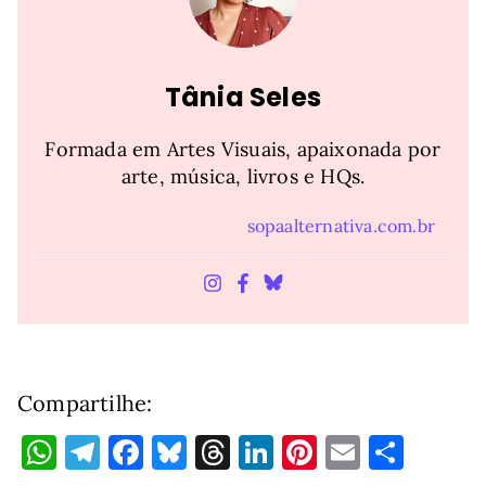
Tânia Seles
Formada em Artes Visuais, apaixonada por
arte, música, livros e HQs.
sopaalternativa.com.br
Compartilhe:
W
T
F
Bl
T
Li
Pi
E
S