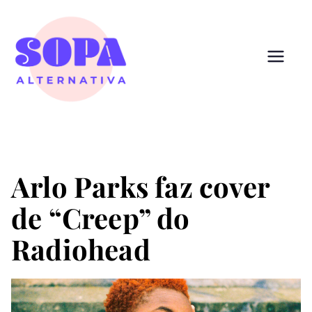
Pular
para
o
conteúdo
Sopa
Cultura que alimenta
Alternativ
a
Arlo Parks faz cover
de “Creep” do
Radiohead