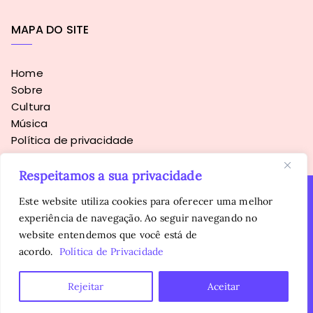
MAPA DO SITE
Home
Sobre
Cultura
Música
Política de privacidade
Respeitamos a sua privacidade
Este website utiliza cookies para oferecer uma melhor
experiência de navegação. Ao seguir navegando no
Copyright © 2016 - 2026
Sopa Alternativa
. Todos os direitos
website entendemos que você está de
reservados.
É proibida a reprodução, total ou parcial, do conteúdo sem
acordo.
Política de Privacidade
autorização prévia da autora.
Rejeitar
Aceitar