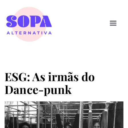
Pular
para
o
conteúdo
Sopa
Cultura que alimenta
Alternativ
a
ESG: As irmãs do
Dance-punk