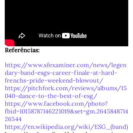
Referências:
https://www.sfexaminer.com/news/legen
dary-band-esgs-career-finale-at-hard-
frenchs-pride-weekend-blowout/
https://pitchfork.com/reviews/albums/15
040-dance-to-the-best-of-esg/
https://www.facebook.com/photo?
fbid=10158787146221019&set=gm.2645848714
26544
https://en.wikipedia.org/wiki/ESG_(band)