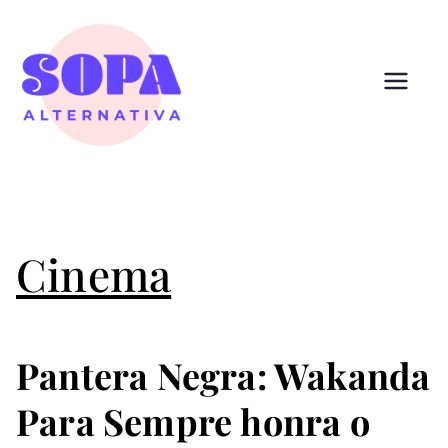
Pular
para
o
conteúdo
Sopa
Cultura que alimenta
Alternativ
a
Cinema
Pantera Negra: Wakanda
Para Sempre honra o