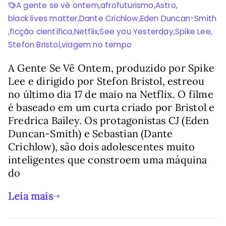
A gente se vê ontem
,
afrofuturismo
,
Astro
,
black lives matter
,
Dante Crichlow
,
Eden Duncan-Smith
,
ficção científica
,
Netflix
,
See you Yesterday
,
Spike Lee
,
Stefon Bristol
,
viagem no tempo
A Gente Se Vê Ontem, produzido por Spike
Lee e dirigido por Stefon Bristol, estreou
no último dia 17 de maio na Netflix. O filme
é baseado em um curta criado por Bristol e
Fredrica Bailey. Os protagonistas CJ (Eden
Duncan-Smith) e Sebastian (Dante
Crichlow), são dois adolescentes muito
inteligentes que constroem uma máquina
do
Leia mais