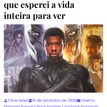
que esperei a vida
inteira para ver
Tânia Seles
10 de setembro de 2020
Cinema
Angela Bassett
,
Black Panther
,
Chadwick Boseman
,