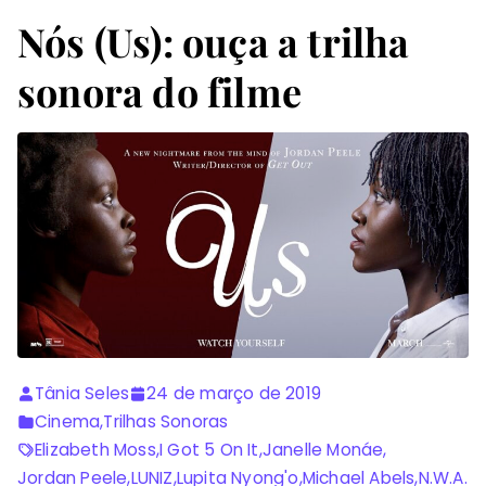
Nós (Us): ouça a trilha
sonora do filme
Tânia Seles
24 de março de 2019
Cinema
,
Trilhas Sonoras
Elizabeth Moss
,
I Got 5 On It
,
Janelle Monáe
,
Jordan Peele
,
LUNIZ
,
Lupita Nyong'o
,
Michael Abels
,
N.W.A.