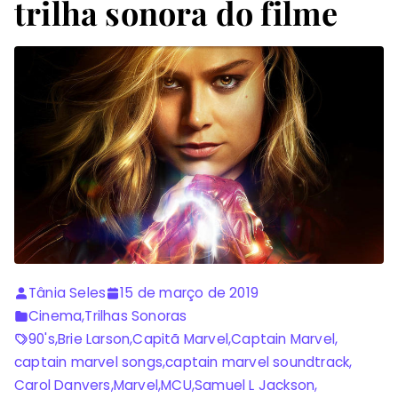
trilha sonora do filme
Tânia Seles
15 de março de 2019
Cinema
,
Trilhas Sonoras
90's
,
Brie Larson
,
Capitã Marvel
,
Captain Marvel
,
captain marvel songs
,
captain marvel soundtrack
,
Carol Danvers
,
Marvel
,
MCU
,
Samuel L Jackson
,