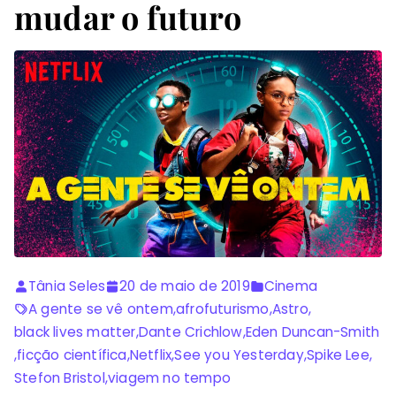
mudar o futuro
Tânia Seles
20 de maio de 2019
Cinema
A gente se vê ontem
,
afrofuturismo
,
Astro
,
black lives matter
,
Dante Crichlow
,
Eden Duncan-Smith
,
ficção científica
,
Netflix
,
See you Yesterday
,
Spike Lee
,
Stefon Bristol
,
viagem no tempo