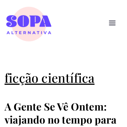
Pular
para
o
conteúdo
Sopa
Cultura que alimenta
Alternativ
a
ficção científica
A Gente Se Vê Ontem:
viajando no tempo para