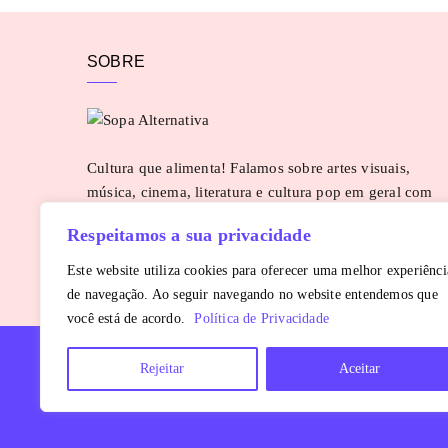
SOBRE
Cultura que alimenta! Falamos sobre artes visuais,
música, cinema, literatura e cultura pop em geral com
uma pitada de pimenta. Para sugestões e parcerias:
Respeitamos a sua privacidade
contato@sopaalternativa.com.br
SAIBA MAIS
Este website utiliza cookies para oferecer uma melhor experiênci
de navegação. Ao seguir navegando no website entendemos que
você está de acordo.
Política de Privacidade
Rejeitar
Aceitar
Copyright © 2016 - 2026
Sopa Alternativa
. Todos os direitos reservados.
É proibida a reprodução, total ou parcial, do conteúdo sem autorização pr