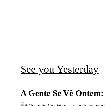
Pular
para
o
conteúdo
See you Yesterday
A Gente Se Vê Ontem: 