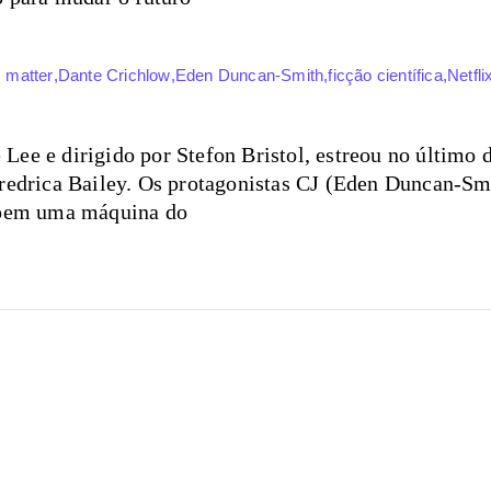
s matter
,
Dante Crichlow
,
Eden Duncan-Smith
,
ficção científica
,
Netfli
ee e dirigido por Stefon Bristol, estreou no último d
redrica Bailey. Os protagonistas CJ (Eden Duncan-Smi
troem uma máquina do