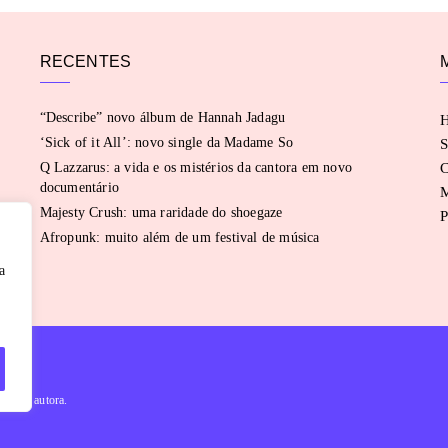
RECENTES
“Describe” novo álbum de Hannah Jadagu
‘Sick of it All’: novo single da Madame So
S
Q Lazzarus: a vida e os mistérios da cantora em novo
C
documentário
Majesty Crush: uma raridade do shoegaze
P
Afropunk: muito além de um festival de música
a
évia da autora.