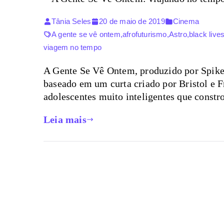
Tânia Seles
20 de maio de 2019
Cinema
A gente se vê ontem
,
afrofuturismo
,
Astro
,
black live
viagem no tempo
A Gente Se Vê Ontem, produzido por Spike L
baseado em um curta criado por Bristol e F
adolescentes muito inteligentes que cons
Leia mais