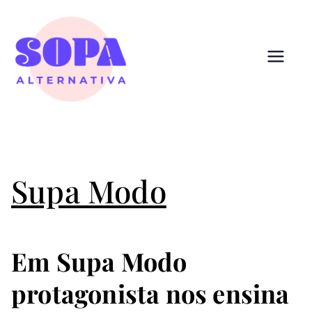
Pular
para
o
conteúdo
Sopa
Cultura que alimenta
Alternativ
a
Supa Modo
Em Supa Modo
protagonista nos ensina