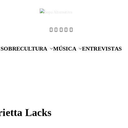
Cultura que alime
Sopa A
SOBRE
CULTURA
MÚSICA
ENTREVISTAS
rietta Lacks