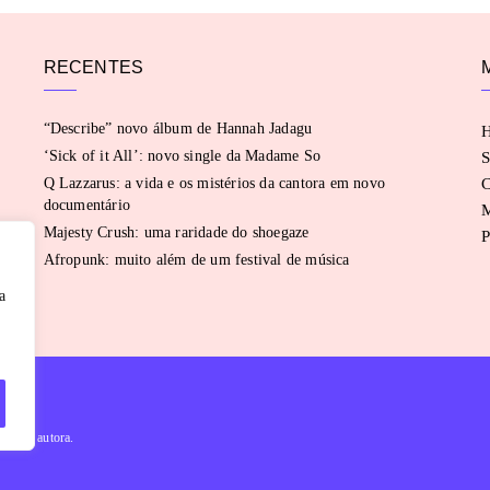
RECENTES
“Describe” novo álbum de Hannah Jadagu
‘Sick of it All’: novo single da Madame So
S
Q Lazzarus: a vida e os mistérios da cantora em novo
C
documentário
Majesty Crush: uma raridade do shoegaze
P
Afropunk: muito além de um festival de música
a
évia da autora.