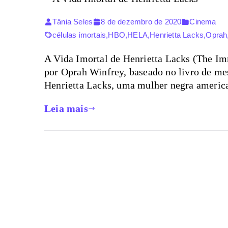
Tânia Seles
8 de dezembro de 2020
Cinema
células imortais
,
HBO
,
HELA
,
Henrietta Lacks
,
Oprah
A Vida Imortal de Henrietta Lacks (The Im
por Oprah Winfrey, baseado no livro de me
Henrietta Lacks, uma mulher negra america
Leia mais