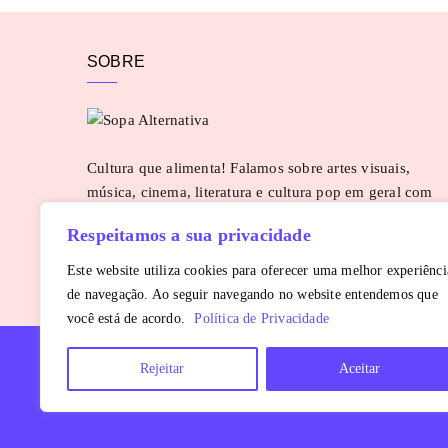
SOBRE
Cultura que alimenta! Falamos sobre artes visuais,
música, cinema, literatura e cultura pop em geral com
uma pitada de pimenta. Para sugestões e parcerias:
Respeitamos a sua privacidade
contato@sopaalternativa.com.br
SAIBA MAIS
Este website utiliza cookies para oferecer uma melhor experiênci
de navegação. Ao seguir navegando no website entendemos que
você está de acordo.
Política de Privacidade
Rejeitar
Aceitar
Copyright © 2016 - 2026
Sopa Alternativa
. Todos os direitos reservados.
É proibida a reprodução, total ou parcial, do conteúdo sem autorização pr