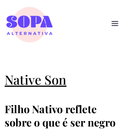
Pular
para
o
conteúdo
Sopa
Cultura que alimenta
Alternativ
a
Native Son
Filho Nativo reflete
sobre o que é ser negro