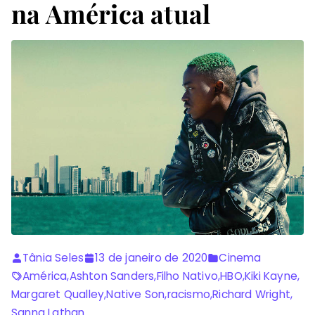
na América atual
Tânia Seles
13 de janeiro de 2020
Cinema
América
,
Ashton Sanders
,
Filho Nativo
,
HBO
,
Kiki Kayne
,
Margaret Qualley
,
Native Son
,
racismo
,
Richard Wright
,
Sanna Lathan