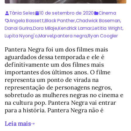
Tânia Seles
10 de setembro de 2020
Cinema
Angela Bassett
,
Black Panther
,
Chadwick Boseman
,
Danai Gurira
,
Dora Milaje
,
Kendrick Lamar
,
Letitia Wright
,
Lupita Nyong'o
,
Marvel
,
pantera negra
,
Ryan Coogler
Pantera Negra foi um dos filmes mais
aguardados dessa temporada e ele é
definitivamente um dos filmes mais
importantes dos últimos anos. O filme
representa um ponto de virada na
representação de personagens negros,
sobretudo as mulheres negras no cinema e
na cultura pop. Pantera Negra vai entrar
para a história. Pantera Negra não é
Leia mais