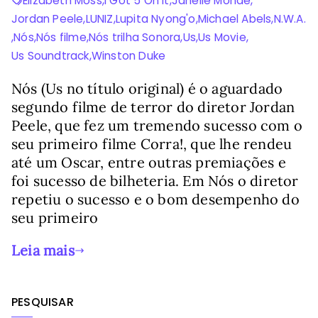
Elizabeth Moss
,
I Got 5 On It
,
Janelle Monáe
,
Jordan Peele
,
LUNIZ
,
Lupita Nyong'o
,
Michael Abels
,
N.W.A.
,
Nós
,
Nós filme
,
Nós trilha Sonora
,
Us
,
Us Movie
,
Us Soundtrack
,
Winston Duke
Nós (Us no título original) é o aguardado
segundo filme de terror do diretor Jordan
Peele, que fez um tremendo sucesso com o
seu primeiro filme Corra!, que lhe rendeu
até um Oscar, entre outras premiações e
foi sucesso de bilheteria. Em Nós o diretor
repetiu o sucesso e o bom desempenho do
seu primeiro
Leia mais
PESQUISAR