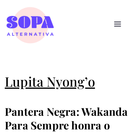
Pular
para
o
conteúdo
Sopa
Cultura que alimenta
Alternativ
a
Lupita Nyong’o
Pantera Negra: Wakanda
Para Sempre honra o