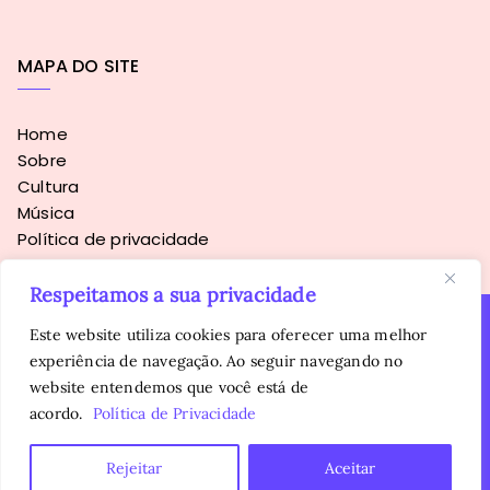
MAPA DO SITE
Home
Sobre
Cultura
Música
Política de privacidade
Respeitamos a sua privacidade
Este website utiliza cookies para oferecer uma melhor
experiência de navegação. Ao seguir navegando no
Copyright © 2016 - 2026
Sopa Alternativa
. Todos os direitos
website entendemos que você está de
reservados.
É proibida a reprodução, total ou parcial, do conteúdo sem
acordo.
Política de Privacidade
autorização prévia da autora.
Rejeitar
Aceitar