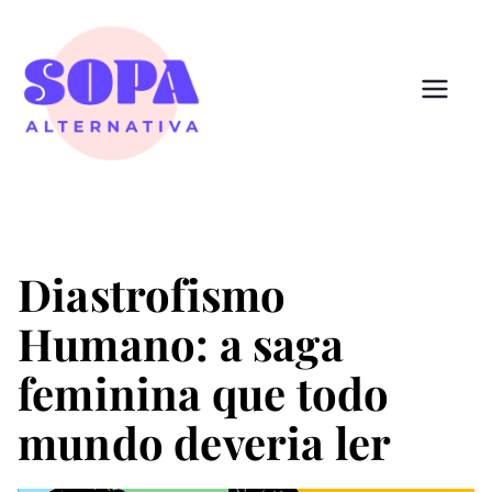
Pular
para
o
conteúdo
Sopa
Cultura que alimenta
Alternativ
a
Diastrofismo
Humano: a saga
feminina que todo
mundo deveria ler