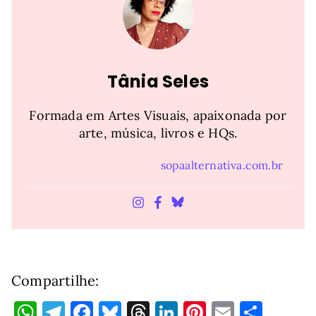
Tânia Seles
Formada em Artes Visuais, apaixonada por
arte, música, livros e HQs.
sopaalternativa.com.br
Compartilhe:
W
T
F
Bl
T
Li
Pi
E
S