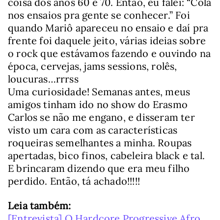
coisa dos anos 60 e 70. Então, eu falei: “Cola
nos ensaios pra gente se conhecer.” Foi
quando Mariô apareceu no ensaio e daí pra
frente foi daquele jeito, várias ideias sobre
o rock que estávamos fazendo e ouvindo na
época, cervejas, jams sessions, rolês,
loucuras…rrrss
Uma curiosidade! Semanas antes, meus
amigos tinham ido no show do Erasmo
Carlos se não me engano, e disseram ter
visto um cara com as características
roqueiras semelhantes a minha. Roupas
apertadas, bico finos, cabeleira black e tal.
E brincaram dizendo que era meu filho
perdido. Então, tá achado!!!!!
Leia também:
[Entrevista] O Hardcore Progressive Afro