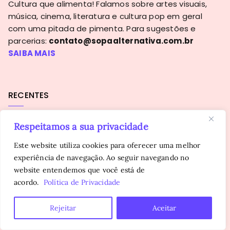
Cultura que alimenta! Falamos sobre artes visuais,
música, cinema, literatura e cultura pop em geral
com uma pitada de pimenta. Para sugestões e
parcerias:
contato@sopaalternativa.com.br
SAIBA MAIS
RECENTES
Respeitamos a sua privacidade
“Describe” novo álbum de Hannah Jadagu
‘Sick of it All’: novo single da Madame So
Este website utiliza cookies para oferecer uma melhor
Q Lazzarus: a vida e os mistérios da cantora em
experiência de navegação. Ao seguir navegando no
novo documentário
website entendemos que você está de
Majesty Crush: uma raridade do shoegaze
acordo.
Política de Privacidade
Afropunk: muito além de um festival de música
Rejeitar
Aceitar