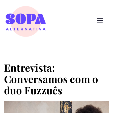
Pular
para
o
conteúdo
Sopa
Cultura que alimenta
Alternativ
a
Entrevista:
Conversamos com o
duo Fuzzuês