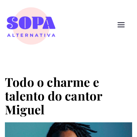
Pular
para
o
conteúdo
Sopa
Cultura que alimenta
Alternativ
a
Todo o charme e
talento do cantor
Miguel