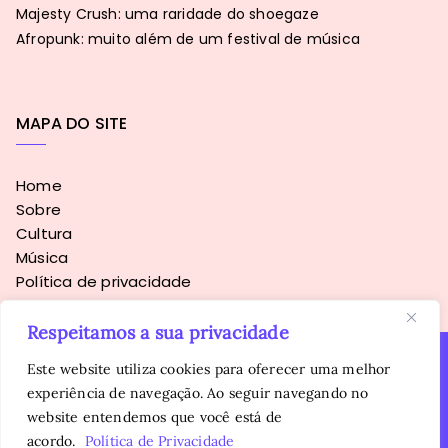
Majesty Crush: uma raridade do shoegaze
Afropunk: muito além de um festival de música
MAPA DO SITE
Home
Sobre
Cultura
Música
Política de privacidade
Respeitamos a sua privacidade
Este website utiliza cookies para oferecer uma melhor
experiência de navegação. Ao seguir navegando no
Copyright © 2016 - 2026
Sopa Alternativa
. Todos os direitos
website entendemos que você está de
reservados.
É proibida a reprodução, total ou parcial, do conteúdo sem
acordo.
Política de Privacidade