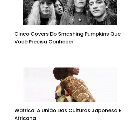
p
m
o
y
s
n
p
o
k
Cinco Covers Do Smashing Pumpkins Que
Você Precisa Conhecer
Wafrica: A União Das Culturas Japonesa E
Africana