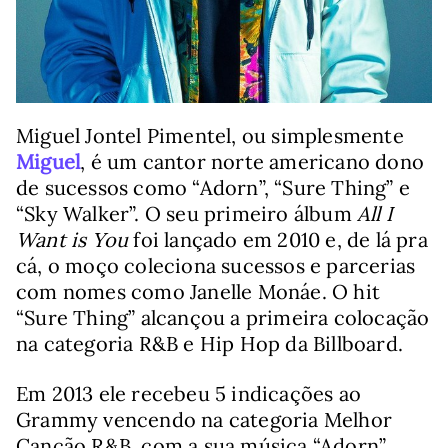
Miguel Jontel Pimentel, ou simplesmente
Miguel
, é um cantor norte americano dono
de sucessos como “Adorn”, “Sure Thing” e
“Sky Walker”. O seu primeiro álbum
All I
Want is You
foi lançado em 2010 e, de lá pra
cá, o moço coleciona sucessos e parcerias
com nomes como Janelle Monáe. O hit
“Sure Thing” alcançou a primeira colocação
na categoria R&B e Hip Hop da Billboard.
Em 2013 ele recebeu 5 indicações ao
Grammy vencendo na categoria Melhor
Canção R&B, com a sua música “Adorn”.