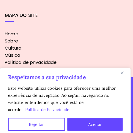
MAPA DO SITE
Home
Sobre
Cultura
Música
Política de privacidade
Respeitamos a sua privacidade
Este website utiliza cookies para oferecer uma melhor
experiência de navegação. Ao seguir navegando no
Copyright © 2016 - 2026
Sopa Alternativa
. Todos os direitos
website entendemos que você está de
reservados.
É proibida a reprodução, total ou parcial, do conteúdo sem
acordo.
Política de Privacidade
autorização prévia da autora.
Rejeitar
Aceitar