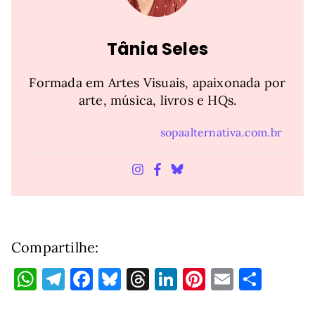
Tânia Seles
Formada em Artes Visuais, apaixonada por
arte, música, livros e HQs.
sopaalternativa.com.br
Compartilhe:
W
T
F
Bl
T
Li
Pi
E
S
h
el
a
u
h
n
nt
m
h