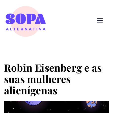
Pular
para
o
conteúdo
Sopa
Cultura que alimenta
Alternativ
a
Robin Eisenberg e as
suas mulheres
alienígenas