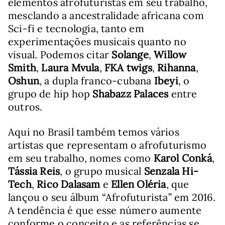
elementos afrofuturistas em seu trabalho,
mesclando a ancestralidade africana com
Sci-fi e tecnologia, tanto em
experimentações musicais quanto no
visual. Podemos citar
Solange
,
Willow
Smith
,
Laura Mvula
,
FKA twigs
,
Rihanna
,
Oshun
, a dupla franco-cubana
Ibeyi
, o
grupo de hip hop
Shabazz Palaces
entre
outros.
Aqui no Brasil também temos vários
artistas que representam o afrofuturismo
em seu trabalho, nomes como
Karol Conká
,
Tássia Reis
, o grupo musical
Senzala Hi-
Tech
,
Rico Dalasam
e
Ellen Oléria
, que
lançou o seu álbum “Afrofuturista” em 2016.
A tendência é que esse número aumente
conforme o conceito e as referências se