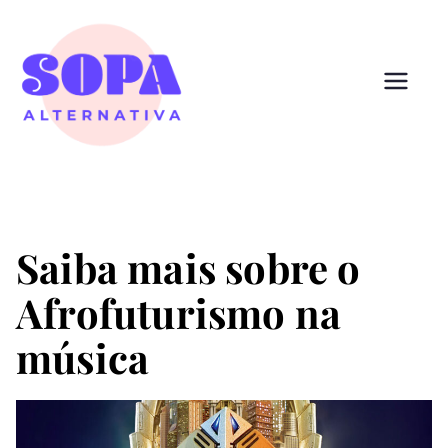
Pular
para
o
conteúdo
Sopa
Cultura que alimenta
Alternativ
a
Saiba mais sobre o
Afrofuturismo na
música