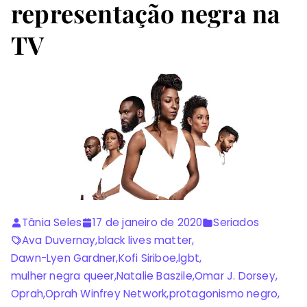
representação negra na
TV
Tânia Seles
17 de janeiro de 2020
Seriados
Ava Duvernay
,
black lives matter
,
Dawn-Lyen Gardner
,
Kofi Siriboe
,
lgbt
,
mulher negra queer
,
Natalie Baszile
,
Omar J. Dorsey
,
Oprah
,
Oprah Winfrey Network
,
protagonismo negro
,