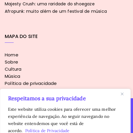
Majesty Crush: uma raridade do shoegaze
Afropunk: muito além de um festival de música
MAPA DO SITE
Home
Sobre
Cultura
Música
Política de privacidade
Respeitamos a sua privacidade
Este website utiliza cookies para oferecer uma melhor
experiência de navegação. Ao seguir navegando no
Copyright © 2016 - 2026
Sopa Alternativa
. Todos os direitos
website entendemos que você está de
reservados.
É proibida a reprodução, total ou parcial, do conteúdo sem
acordo.
Política de Privacidade