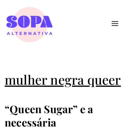
Pular
para
o
conteúdo
Sopa
Cultura que alimenta
Alternativ
a
mulher negra queer
“Queen Sugar” e a
necessária