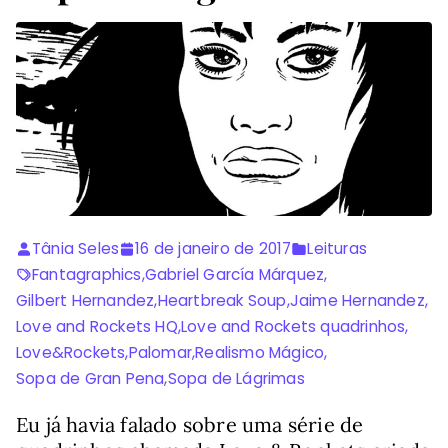
Tânia Seles
16 de janeiro de 2017
Leituras
Fantagraphics
,
Gabriel García Márquez
,
Gilbert Hernandez
,
Heartbreak Soup
,
Jaime Hernandez
,
Love and Rockets HQ
,
Love and Rockets quadrinhos
,
Love&Rockets
,
Palomar
,
Realismo Mágico
,
Sopa de Gran Pena
,
Sopa de Lágrimas
Eu já havia falado sobre uma série de