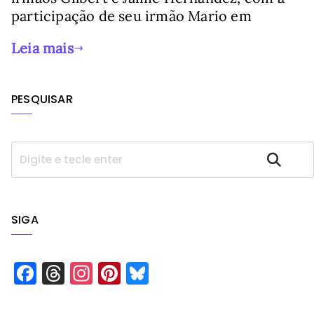
participação de seu irmão Mario em
Leia mais
PESQUISAR
P
Pesquisar
e
s
q
u
SIGA
i
s
a
F
T
In
Pi
Bl
r
a
h
st
n
u