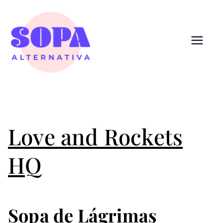
Pular
para
o
conteúdo
Sopa
Cultura que alimenta
Alternativ
a
Love and Rockets
HQ
Sopa de Lágrimas