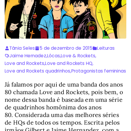
Tânia Seles
5 de dezembro de 2015
Leituras
Jaime Hernadez
,
Lôcas
,
Love & Rockets
,
Love and Rockets
,
Love and Rockets HQ
,
Love and Rockets quadrinhos
,
Protagonistas femininas
Já falamos por aqui de uma banda dos anos
80 chamada Love and Rockets, pois bem, o
nome dessa banda é baseada em uma série
de quadrinhos homônima dos anos
80. Considerada uma das melhores séries
de HQs de todos os tempos. Escrita pelos
irmãos Gilbert e Jaime Hernandez, com a