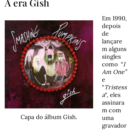
A era Gish
Em 1990,
depois
de
lançare
m alguns
singles
como “
I
Am One”
e
“
Tristess
a
“, eles
assinara
m com
Capa do álbum Gish.
uma
gravador