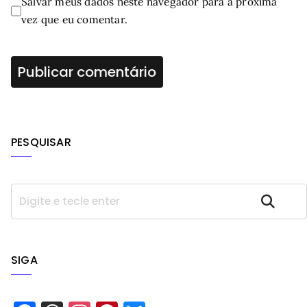
Salvar meus dados neste navegador para a próxima
vez que eu comentar.
PESQUISAR
P
Pesquisar
e
s
q
u
SIGA
i
s
a