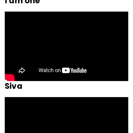
I am one
Siva