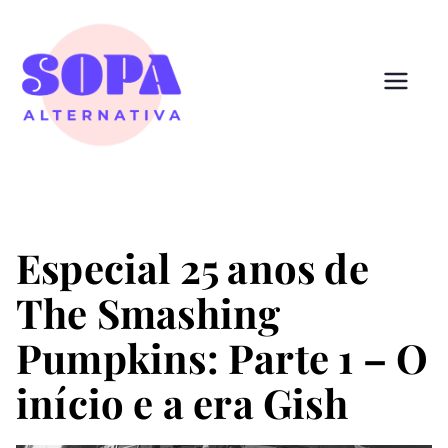
Pular
para
o
conteúdo
Sopa
Cultura que alimenta
Alternativ
a
Especial 25 anos de
The Smashing
Pumpkins: Parte 1 – O
início e a era Gish