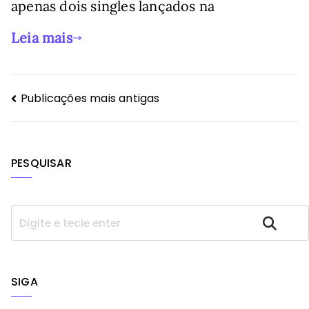
apenas dois singles lançados na
Leia mais
Navegação
Publicações mais antigas
por
posts
PESQUISAR
P
Pesquisar
e
s
q
u
SIGA
i
s