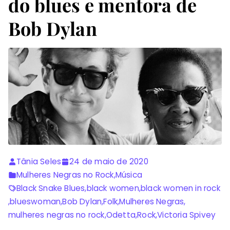
do blues e mentora de
Bob Dylan
Tânia Seles
24 de maio de 2020
Mulheres Negras no Rock
,
Música
Black Snake Blues
,
black women
,
black women in rock
,
blueswoman
,
Bob Dylan
,
Folk
,
Mulheres Negras
,
mulheres negras no rock
,
Odetta
,
Rock
,
Victoria Spivey