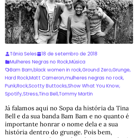
Tânia Seles
18 de setembro de 2018
Mulheres Negras no Rock
,
Música
Bam Bam
,
black women in rock
,
Ground Zero
,
Grunge
,
Hard Rock
,
Matt Cameron
,
mulheres negras no rock
,
Punk
,
Rock
,
Scotty Buttocks
,
Show What You Know
,
Spotify
,
Stress
,
Tina Bell
,
Tommy Martin
Já falamos aqui no Sopa da história da Tina
Bell e da sua banda Bam Bam e no quanto é
importante honrar o nome dela e a sua
história dentro do grunge. Pois bem,