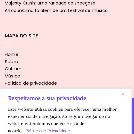
Majesty Crush: uma raridade do shoegaze
Afropunk: muito além de um festival de música
MAPA DO SITE
Home
Sobre
Cultura
Música
Política de privacidade
Respeitamos a sua privacidade
Este website utiliza cookies para oferecer uma melhor
experiência de navegação. Ao seguir navegando no
Copyright © 2016 - 2026
Sopa Alternativa
. Todos os direitos
website entendemos que você está de
reservados.
É proibida a reprodução, total ou parcial, do conteúdo sem
acordo.
Política de Privacidade
autorização prévia da autora.