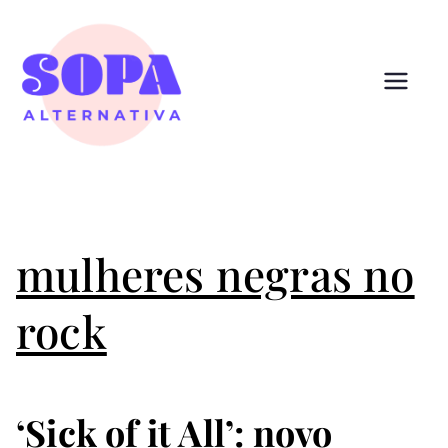
Pular
para
o
conteúdo
Sopa
Cultura que alimenta
Alternativ
a
mulheres negras no
rock
‘Sick of it All’: novo