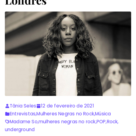
Londres
Tânia Seles
12 de fevereiro de 2021
Entrevistas
,
Mulheres Negras no Rock
,
Música
Madame So
,
mulheres negras no rock
,
POP
,
Rock
,
underground