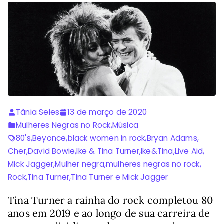
Tânia Seles
13 de março de 2020
Mulheres Negras no Rock
,
Música
80's
,
Beyonce
,
black women in rock
,
Bryan Adams
,
Cher
,
David Bowie
,
Ike & Tina Turner
,
Ike&Tina
,
Live Aid
,
Mick Jagger
,
Mulher negra
,
mulheres negras no rock
,
Rock
,
Tina Turner
,
Tina Turner e Mick Jagger
Tina Turner a rainha do rock completou 80
anos em 2019 e ao longo de sua carreira de