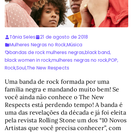
Tânia Seles
21 de agosto de 2018
Mulheres Negras no Rock
,
Música
bandas de rock mulheres negras
,
black band
,
black women in rock
,
mulheres negras no rock
,
POP
,
Rock
,
Soul
,
The New Respects
Uma banda de rock formada por uma
família negra e mandando muito bem! Se
você ainda não conhece o The New
Respects está perdendo tempo! A banda é
uma das revelações da década e já foi eleita
pela revista Rolling Stone um dos “10 Novos
Artistas que você precisa conhecer”, com