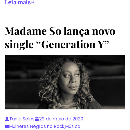
Leia mais
Madame So lança novo
single “Generation Y”
Tânia Seles
29 de maio de 2020
Mulheres Negras no Rock
,
Música