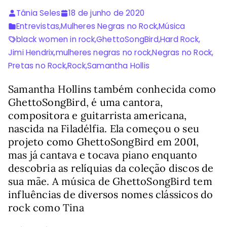
Tânia Seles
18 de junho de 2020
Entrevistas
,
Mulheres Negras no Rock
,
Música
black women in rock
,
GhettoSongBird
,
Hard Rock
,
Jimi Hendrix
,
mulheres negras no rock
,
Negras no Rock
,
Pretas no Rock
,
Rock
,
Samantha Hollis
Samantha Hollins também conhecida como
GhettoSongBird, é uma cantora,
compositora e guitarrista americana,
nascida na Filadélfia. Ela começou o seu
projeto como GhettoSongBird em 2001,
mas já cantava e tocava piano enquanto
descobria as relíquias da coleção discos de
sua mãe. A música de GhettoSongBird tem
influências de diversos nomes clássicos do
rock como Tina