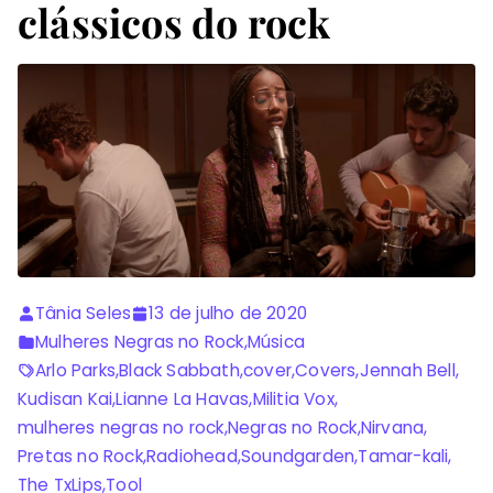
clássicos do rock
Tânia Seles
13 de julho de 2020
Mulheres Negras no Rock
,
Música
Arlo Parks
,
Black Sabbath
,
cover
,
Covers
,
Jennah Bell
,
Kudisan Kai
,
Lianne La Havas
,
Militia Vox
,
mulheres negras no rock
,
Negras no Rock
,
Nirvana
,
Pretas no Rock
,
Radiohead
,
Soundgarden
,
Tamar-kali
,
The TxLips
,
Tool