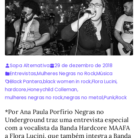
Sopa Alternativa
29 de dezembro de 2018
Entrevistas
,
Mulheres Negras no Rock
,
Música
Black Pantera
,
black women in rock
,
Flora Lucini
,
hardcore
,
Honeychild Colleman
,
mulheres negras no rock
,
negras no metal
,
Punk
,
Rock
*Por Ana Paula Porfírio Negras no
Underground traz uma entrevista especial
com a vocalista da Banda Hardcore MAAFA
a Flora Lucini, que também integra a Banda