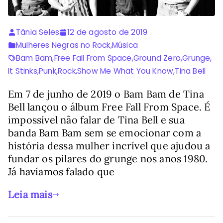
Tânia Seles
12 de agosto de 2019
Mulheres Negras no Rock
,
Música
Bam Bam
,
Free Fall From Space
,
Ground Zero
,
Grunge
,
It Stinks
,
Punk
,
Rock
,
Show Me What You Know
,
Tina Bell
Em 7 de junho de 2019 o Bam Bam de Tina
Bell lançou o álbum Free Fall From Space. É
impossível não falar de Tina Bell e sua
banda Bam Bam sem se emocionar com a
história dessa mulher incrível que ajudou a
fundar os pilares do grunge nos anos 1980.
Já havíamos falado que
Leia mais