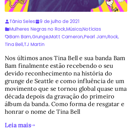
Tânia Seles
9 de julho de 2021
Mulheres Negras no Rock
,
Música
,
Notícias
Bam Bam
,
Grunge
,
Matt Cameron
,
Pearl Jam
,
Rock
,
Tina Bell
,
TJ Martin
Nos últimos anos Tina Bell e sua banda Bam
Bam finalmente estão recebendo o seu
devido reconhecimento na história do
grunge de Seattle e como influência de um
movimento que se tornou global quase uma
década depois da gravação do primeiro
álbum da banda. Como forma de resgatar e
honrar o nome de Tina Bell
Leia mais