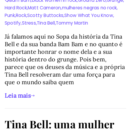
Bam Bam
,
black women in rock
,
Ground Zero
,
Grunge
,
Hard Rock
,
Matt Cameron
,
mulheres negras no rock
,
Punk
,
Rock
,
Scotty Buttocks
,
Show What You Know
,
Spotify
,
Stress
,
Tina Bell
,
Tommy Martin
Já falamos aqui no Sopa da história da Tina
Bell e da sua banda Bam Bam e no quanto é
importante honrar o nome dela e a sua
história dentro do grunge. Pois bem,
parece que os deuses da música e a própria
Tina Bell resolveram dar uma força para
que o mundo saiba quem
Leia mais
Tina Bell: uma mulher