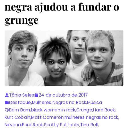
negra ajudou a fundar o
grunge
Tânia Seles
24 de outubro de 2017
Destaque
,
Mulheres Negras no Rock
,
Música
Bam Bam
,
black women in rock
,
Grunge
,
Hard Rock
,
Kurt Cobain
,
Matt Cameron
,
mulheres negras no rock
,
Nirvana
,
Punk
,
Rock
,
Scotty Buttocks
,
Tina Bell
,