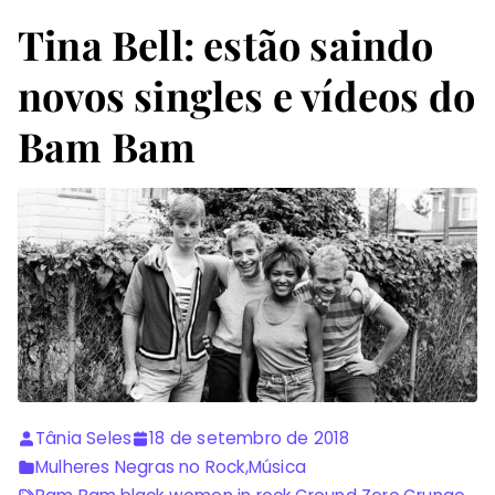
Tina Bell: estão saindo
novos singles e vídeos do
Bam Bam
Tânia Seles
18 de setembro de 2018
Mulheres Negras no Rock
,
Música