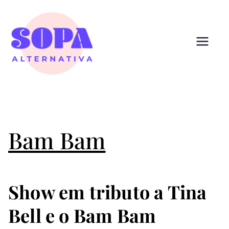
Pular
para
o
conteúdo
Sopa
Cultura que alimenta
Alternativ
a
Bam Bam
Show em tributo a Tina
Bell e o Bam Bam