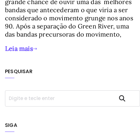
grande chance de ouvir uma das melhores
bandas que antecederam o que viria a ser
considerado o movimento grunge nos anos
90. Após a separação do Green River, uma
das bandas precursoras do movimento,
Leia mais
PESQUISAR
P
Pesquisar
e
s
q
u
SIGA
i
s