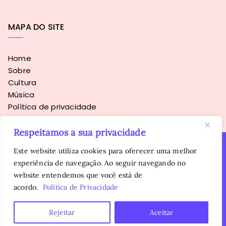
MAPA DO SITE
Home
Sobre
Cultura
Música
Política de privacidade
Respeitamos a sua privacidade
Este website utiliza cookies para oferecer uma melhor
experiência de navegação. Ao seguir navegando no
Copyright © 2016 - 2026
Sopa Alternativa
. Todos os direitos
website entendemos que você está de
reservados.
É proibida a reprodução, total ou parcial, do conteúdo sem
acordo.
Política de Privacidade
autorização prévia da autora.
Rejeitar
Aceitar