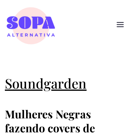
Pular
para
o
conteúdo
Sopa
Cultura que alimenta
Alternativ
a
Soundgarden
Mulheres Negras
fazendo covers de