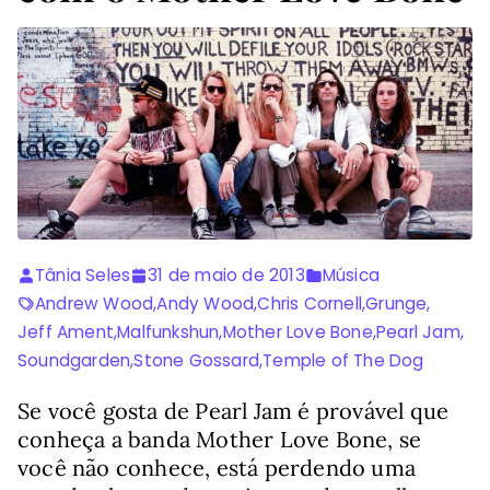
Tânia Seles
31 de maio de 2013
Música
Andrew Wood
,
Andy Wood
,
Chris Cornell
,
Grunge
,
Jeff Ament
,
Malfunkshun
,
Mother Love Bone
,
Pearl Jam
,
Soundgarden
,
Stone Gossard
,
Temple of The Dog
Se você gosta de Pearl Jam é provável que
conheça a banda Mother Love Bone, se
você não conhece, está perdendo uma