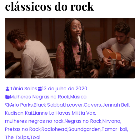
clássicos do rock
Tânia Seles
13 de julho de 2020
Mulheres Negras no Rock
,
Música
Arlo Parks
,
Black Sabbath
,
cover
,
Covers
,
Jennah Bell
,
Kudisan Kai
,
Lianne La Havas
,
Militia Vox
,
mulheres negras no rock
,
Negras no Rock
,
Nirvana
,
Pretas no Rock
,
Radiohead
,
Soundgarden
,
Tamar-kali
,
The TxLips
,
Tool