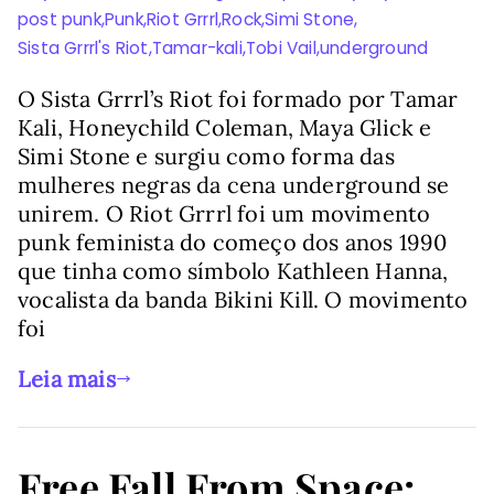
post punk
,
Punk
,
Riot Grrrl
,
Rock
,
Simi Stone
,
Sista Grrrl's Riot
,
Tamar-kali
,
Tobi Vail
,
underground
O Sista Grrrl’s Riot foi formado por Tamar
Kali, Honeychild Coleman, Maya Glick e
Simi Stone e surgiu como forma das
mulheres negras da cena underground se
unirem. O Riot Grrrl foi um movimento
punk feminista do começo dos anos 1990
que tinha como símbolo Kathleen Hanna,
vocalista da banda Bikini Kill. O movimento
foi
Leia mais
Free Fall From Space: