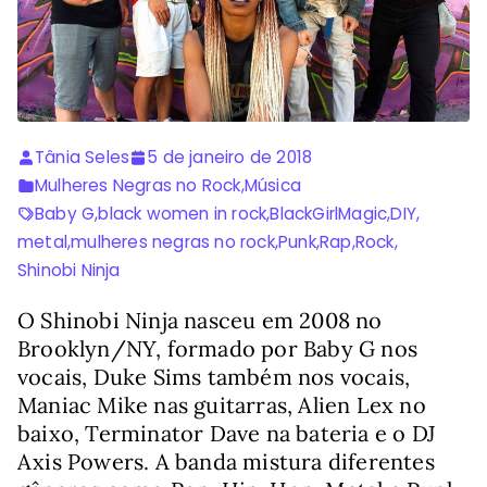
Tânia Seles
5 de janeiro de 2018
Mulheres Negras no Rock
,
Música
Baby G
,
black women in rock
,
BlackGirlMagic
,
DIY
,
metal
,
mulheres negras no rock
,
Punk
,
Rap
,
Rock
,
Shinobi Ninja
O Shinobi Ninja nasceu em 2008 no
Brooklyn/NY, formado por Baby G nos
vocais, Duke Sims também nos vocais,
Maniac Mike nas guitarras, Alien Lex no
baixo, Terminator Dave na bateria e o DJ
Axis Powers. A banda mistura diferentes