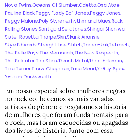
Nova Twins
,
Oceans Of Slumber
,
Odetta
,
Osa Atoe
,
Pauline Black
,
Peggy "Lady Bo" Jones
,
Peggy Jones
,
Peggy Malone
,
Poly Styrene
,
rhythm and blues
,
Rock
,
Rolling Stones
,
Santigold
,
Seratones
,
Shingai Shoniwa
,
Sister Rosetta Tharpe
,
Skin
,
Skunk Anansie
,
Skye Edwards
,
Straight Line Stitch
,
Tamar-kali
,
Tetrarch
,
The Belle Rays
,
The Memorials
,
The New Respects
,
The Selecter
,
The Skins
,
Thrash Metal
,
Three5Human
,
Tina Turner
,
Tracy Chapman
,
Trina Mead
,
X-Ray Spex
,
Yvonne Ducksworth
Em nosso especial sobre mulheres negras
no rock conhecemos as mais variadas
artistas do gênero e resgatamos a história
de mulheres que foram fundamentais para
o rock, mas foram esquecidas ou apagadas
dos livros de história. Junto com essa