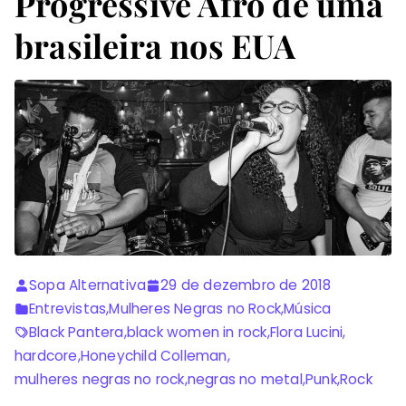
Progressive Afro de uma
brasileira nos EUA
Sopa Alternativa
29 de dezembro de 2018
Entrevistas
,
Mulheres Negras no Rock
,
Música
Black Pantera
,
black women in rock
,
Flora Lucini
,
hardcore
,
Honeychild Colleman
,
mulheres negras no rock
,
negras no metal
,
Punk
,
Rock