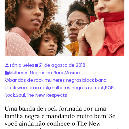
Tânia Seles
21 de agosto de 2018
Mulheres Negras no Rock
,
Música
bandas de rock mulheres negras
,
black band
,
black women in rock
,
mulheres negras no rock
,
POP
,
Rock
,
Soul
,
The New Respects
Uma banda de rock formada por uma
família negra e mandando muito bem! Se
você ainda não conhece o The New