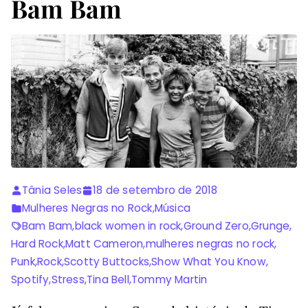
Bam Bam
Tânia Seles
18 de setembro de 2018
Mulheres Negras no Rock
,
Música
Bam Bam
,
black women in rock
,
Ground Zero
,
Grunge
,
Hard Rock
,
Matt Cameron
,
mulheres negras no rock
,
Punk
,
Rock
,
Scotty Buttocks
,
Show What You Know
,
Spotify
,
Stress
,
Tina Bell
,
Tommy Martin