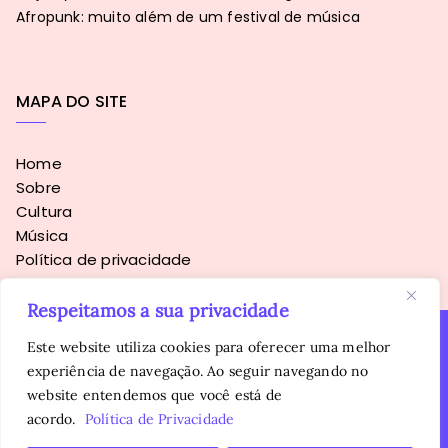
Afropunk: muito além de um festival de música
MAPA DO SITE
Home
Sobre
Cultura
Música
Política de privacidade
Respeitamos a sua privacidade
Este website utiliza cookies para oferecer uma melhor
experiência de navegação. Ao seguir navegando no
Copyright © 2016 - 2026
Sopa Alternativa
. Todos os direitos
website entendemos que você está de
reservados.
É proibida a reprodução, total ou parcial, do conteúdo sem
acordo.
Política de Privacidade
autorização prévia da autora.