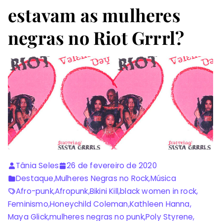
estavam as mulheres
negras no Riot Grrrl?
Tânia Seles
26 de fevereiro de 2020
Destaque
,
Mulheres Negras no Rock
,
Música
Afro-punk
,
Afropunk
,
Bikini Kill
,
black women in rock
,
Feminismo
,
Honeychild Coleman
,
Kathleen Hanna
,
Maya Glick
,
mulheres negras no punk
,
Poly Styrene
,