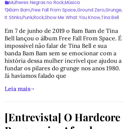
Mulheres Negras no Rock
,
Música
Bam Bam
,
Free Fall From Space
,
Ground Zero
,
Grunge
,
It Stinks
,
Punk
,
Rock
,
Show Me What You Know
,
Tina Bell
Em 7 de junho de 2019 o Bam Bam de Tina
Bell lançou o álbum Free Fall From Space. É
impossível não falar de Tina Bell e sua
banda Bam Bam sem se emocionar com a
história dessa mulher incrível que ajudou a
fundar os pilares do grunge nos anos 1980.
Já havíamos falado que
Leia mais
[Entrevista] O Hardcore