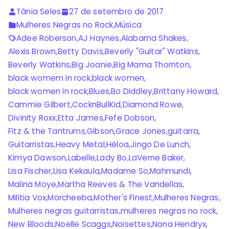
Tânia Seles
27 de setembro de 2017
Mulheres Negras no Rock
,
Música
Adee Roberson
,
AJ Haynes
,
Alabama Shakes
,
Alexis Brown
,
Betty Davis
,
Beverly "Guitar" Watkins
,
Beverly Watkins
,
Big Joanie
,
Big Mama Thornton
,
black womem in rock
,
black women
,
black women in rock
,
Blues
,
Bo Diddley
,
Brittany Howard
,
Cammie Gilbert
,
CocknBullKid
,
Diamond Rowe
,
Divinity Roxx
,
Etta James
,
Fefe Dobson
,
Fitz & the Tantrums
,
Gibson
,
Grace Jones
,
guitarra
,
Guitarristas
,
Heavy Metal
,
Héloa
,
Jingo De Lunch
,
Kimya Dawson
,
Labelle
,
Lady Bo
,
LaVerne Baker
,
Lisa Fischer
,
Lisa Kekaula
,
Madame So
,
Mahmundi
,
Malina Moye
,
Martha Reeves & The Vandellas
,
Militia Vox
,
Morcheeba
,
Mother's Finest
,
Mulheres Negras
,
Mulheres negras guitarristas
,
mulheres negras no rock
,
New Bloods
,
Noelle Scaggs
,
Noisettes
,
Nona Hendryx
,