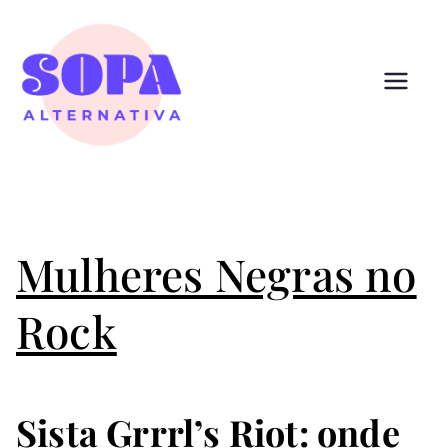
Pular
para
o
conteúdo
Sopa
Cultura que alimenta
Alternativ
a
Mulheres Negras no
Rock
Sista Grrrl’s Riot: onde