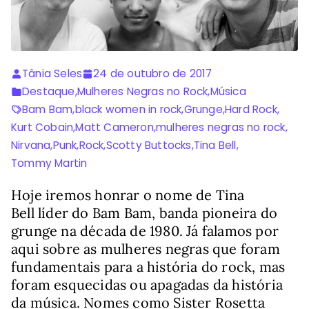
Tânia Seles
24 de outubro de 2017
Destaque
,
Mulheres Negras no Rock
,
Música
Bam Bam
,
black women in rock
,
Grunge
,
Hard Rock
,
Kurt Cobain
,
Matt Cameron
,
mulheres negras no rock
,
Nirvana
,
Punk
,
Rock
,
Scotty Buttocks
,
Tina Bell
,
Tommy Martin
Hoje iremos honrar o nome de Tina
Bell líder do Bam Bam, banda pioneira do
grunge na década de 1980. Já falamos por
aqui sobre as mulheres negras que foram
fundamentais para a história do rock, mas
foram esquecidas ou apagadas da história
da música. Nomes como Sister Rosetta