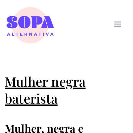
Pular
para
o
conteúdo
Sopa
Cultura que alimenta
Alternativ
a
Mulher negra
baterista
Mulher, negra e