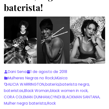
baterista!
Dani Sena
1 de agosto de 2018
Mulheres Negras no Rock
,
Música
ALICIA WARRINGTON
,
bateria
,
baterista negra
,
bateristas
,
Black Woman
,
black women in rock
,
CORA COLEMAN DUNHAM
,
CYNDI BLACKMAN SANTANA
,
Mulher negra baterista
,
Rock