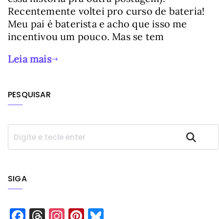
Recentemente voltei pro curso de bateria!
Meu pai é baterista e acho que isso me
incentivou um pouco. Mas se tem
Leia mais
PESQUISAR
P
Pesquisar
e
s
q
u
SIGA
i
s
a
F
T
In
Pi
Bl
r