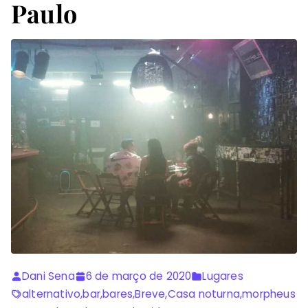
Paulo
Dani Sena
6 de março de 2020
Lugares
alternativo
,
bar
,
bares
,
Breve
,
Casa noturna
,
morpheus