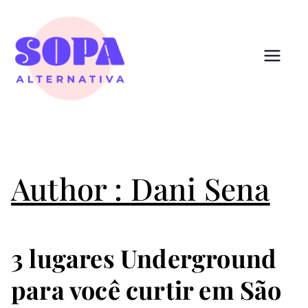
Pular
para
o
conteúdo
Sopa
Cultura que alimenta
Alternativ
a
Author :
Dani Sena
3 lugares Underground
para você curtir em São