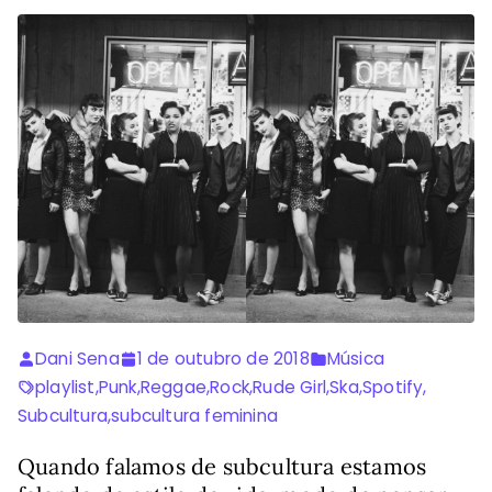
Dani Sena
1 de outubro de 2018
Música
playlist
,
Punk
,
Reggae
,
Rock
,
Rude Girl
,
Ska
,
Spotify
,
Subcultura
,
subcultura feminina
Quando falamos de subcultura estamos