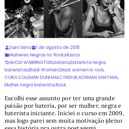
Dani Sena
1 de agosto de 2018
Mulheres Negras no Rock
,
Música
ALICIA WARRINGTON
,
bateria
,
baterista negra
,
bateristas
,
Black Woman
,
black women in rock
,
CORA COLEMAN DUNHAM
,
CYNDI BLACKMAN SANTANA
,
Mulher negra baterista
,
Rock
Escolhi esse assunto por ter uma grande
paixão por bateria, por ser mulher, negra e
baterista iniciante. Iniciei o curso em 2009,
mas logo parei sem muita motivação (deixo
essa história pra outra postagem).