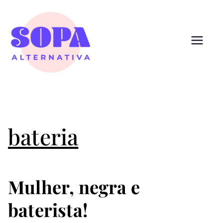
Pular
para
o
conteúdo
Sopa
Cultura que alimenta
Alternativ
a
bateria
Mulher, negra e
baterista!