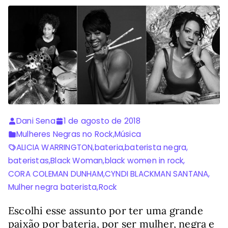
Dani Sena
1 de agosto de 2018
Mulheres Negras no Rock
,
Música
ALICIA WARRINGTON
,
bateria
,
baterista negra
,
bateristas
,
Black Woman
,
black women in rock
,
CORA COLEMAN DUNHAM
,
CYNDI BLACKMAN SANTANA
,
Mulher negra baterista
,
Rock
Escolhi esse assunto por ter uma grande
paixão por bateria, por ser mulher, negra e