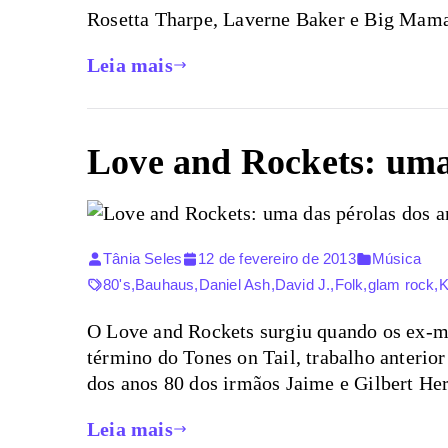
Rosetta Tharpe, Laverne Baker e Big Mama
Leia mais
Love and Rockets: uma 
Tânia Seles
12 de fevereiro de 2013
Música
80's
,
Bauhaus
,
Daniel Ash
,
David J.
,
Folk
,
glam rock
,
K
O Love and Rockets surgiu quando os ex-m
término do Tones on Tail, trabalho anteri
dos anos 80 dos irmãos Jaime e Gilbert He
Leia mais