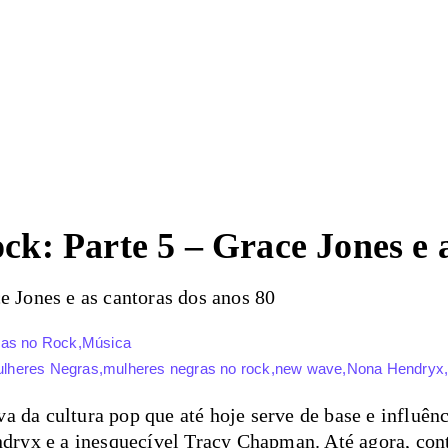
k: Parte 5 – Grace Jones e a
ras no Rock
,
Música
lheres Negras
,
mulheres negras no rock
,
new wave
,
Nona Hendryx
a da cultura pop que até hoje serve de base e influênc
ryx e a inesquecível Tracy Chapman. Até agora, con