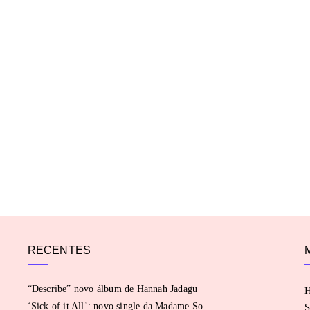
RECENTES
“Describe” novo álbum de Hannah Jadagu
‘Sick of it All’: novo single da Madame So
S