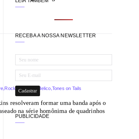
LEIA TAMBÉM
o
ds
ra
es
y
o
m
t
k
RECEBA A NOSSA NEWSLETTER
ve
,
Rock
,
rock psicodelico
,
Tones on Tails
kins resolveram formar uma banda após o
baseado na série homônima de quadrinhos
PUBLICIDADE