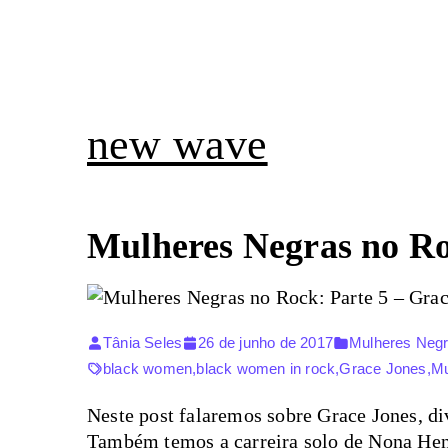
new wave
Mulheres Negras no Roc
Tânia Seles
26 de junho de 2017
Mulheres Neg
black women
,
black women in rock
,
Grace Jones
,
Mu
Neste post falaremos sobre Grace Jones, div
Também temos a carreira solo de Nona Hend