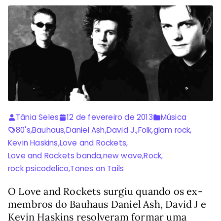
Tânia Seles
12 de fevereiro de 2013
Música
80's
,
Bauhaus
,
Daniel Ash
,
David J.
,
Folk
,
glam rock
,
Kevin Haskins
,
Love and Rockets
,
Love and Rockets banda
,
new wave
,
Rock
,
rock psicodelico
,
Tones on Tails
O Love and Rockets surgiu quando os ex-
membros do Bauhaus Daniel Ash, David J e
Kevin Haskins resolveram formar uma