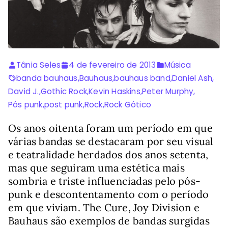
Tânia Seles
4 de fevereiro de 2013
Música
banda bauhaus
,
Bauhaus
,
bauhaus band
,
Daniel Ash
,
David J.
,
Gothic Rock
,
Kevin Haskins
,
Peter Murphy
,
Pós punk
,
post punk
,
Rock
,
Rock Gótico
Os anos oitenta foram um período em que
várias bandas se destacaram por seu visual
e teatralidade herdados dos anos setenta,
mas que seguiram uma estética mais
sombria e triste influenciadas pelo pós-
punk e descontentamento com o período
em que viviam. The Cure, Joy Division e
Bauhaus são exemplos de bandas surgidas