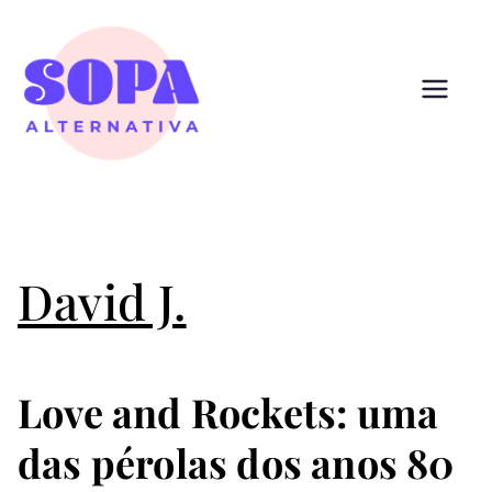
Pular
para
o
conteúdo
Sopa
Cultura que alimenta
Alternativ
a
David J.
Love and Rockets: uma
das pérolas dos anos 80