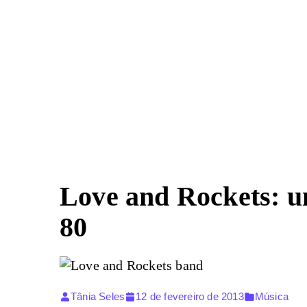
Pular
para
o
conteúdo
Love and Rockets: u
80
Tânia Seles
12 de fevereiro de 2013
Música