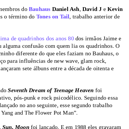
-membros do
Bauhaus
Daniel Ash
,
David J
e
Kevin
s o término do
Tones on Tail
,
trabalho anterior de
ima de quadrinhos dos anos 80
dos irmãos Jaime e
u alguma confusão com quem lia os quadrinhos. O
inho diferente do que eles faziam no Bauhaus, o
aço para influências de new wave, glam rock,
 lançaram sete álbuns entre a década de oitenta e
ado
Seventh Dream of Teenage Heaven
foi
ativo, pós-punk e rock psicodélico. Seguindo essa
lançado no ano seguinte, esse segundo trabalho
in Yang and The Flower Pot Man”
.
, Sun, Moon
foi lançado. E em 1988 eles gravaram