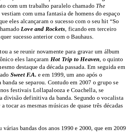
nto com um trabalho paralelo chamado
The
e vestiam com uma fantasia de homens do espaço
que eles alcançaram o sucesso com o seu hit “So
 chamado
Love and Rockets
, ficando em terceiro
alquer sucesso anterior com o Bauhaus.
ltou a se reunir novamente para gravar um álbum
ônico eles lançaram
Hot Trip to Heaven
,
o quinto
 mesmo destaque da década passada. Em seguida em
mado
Sweet F.A.
e em 1999, um ano após o
, a banda se separou. Contudo em 2007 o grupo se
os festivais Lollapalooza e Coachella, se
 divisão definitiva da banda. Segundo o vocalista
r a tocar as mesmas músicas de quase três décadas
u várias bandas dos anos 1990 e 2000, que em 2009