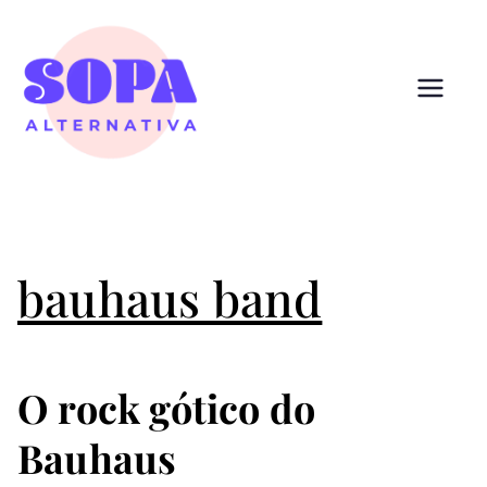
Pular
para
o
conteúdo
Sopa
Cultura que alimenta
Alternativ
a
bauhaus band
O rock gótico do
Bauhaus