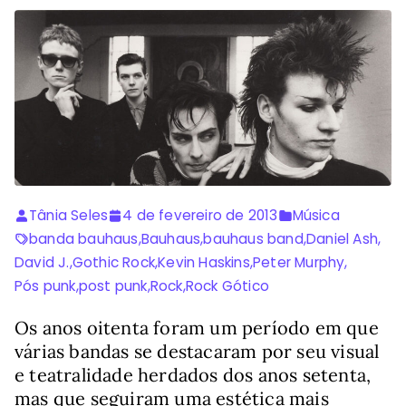
Tânia Seles
4 de fevereiro de 2013
Música
banda bauhaus
,
Bauhaus
,
bauhaus band
,
Daniel Ash
,
David J.
,
Gothic Rock
,
Kevin Haskins
,
Peter Murphy
,
Pós punk
,
post punk
,
Rock
,
Rock Gótico
Os anos oitenta foram um período em que
várias bandas se destacaram por seu visual
e teatralidade herdados dos anos setenta,
mas que seguiram uma estética mais