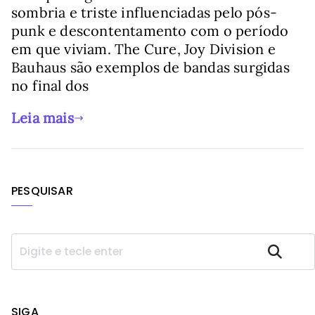
sombria e triste influenciadas pelo pós-
punk e descontentamento com o período
em que viviam. The Cure, Joy Division e
Bauhaus são exemplos de bandas surgidas
no final dos
Leia mais
PESQUISAR
P
Pesquisar
e
s
q
u
SIGA