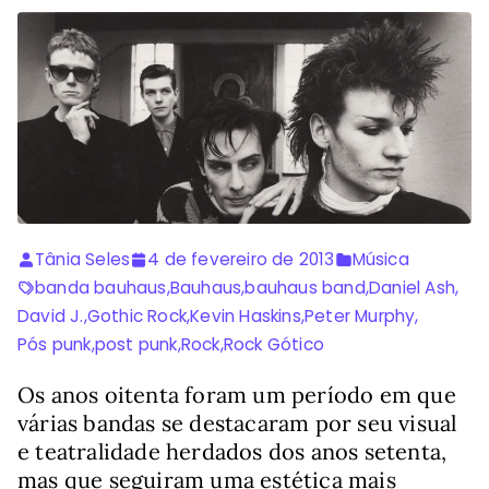
Tânia Seles
4 de fevereiro de 2013
Música
banda bauhaus
,
Bauhaus
,
bauhaus band
,
Daniel Ash
,
David J.
,
Gothic Rock
,
Kevin Haskins
,
Peter Murphy
,
Pós punk
,
post punk
,
Rock
,
Rock Gótico
Os anos oitenta foram um período em que
várias bandas se destacaram por seu visual
e teatralidade herdados dos anos setenta,
mas que seguiram uma estética mais