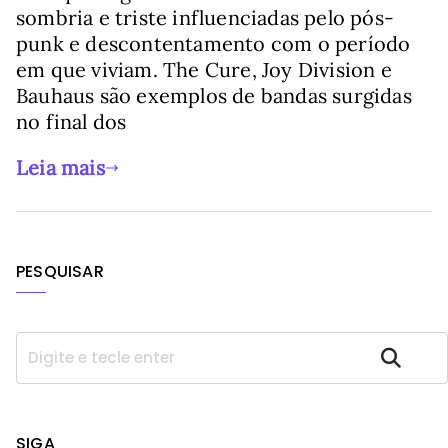
sombria e triste influenciadas pelo pós-
punk e descontentamento com o período
em que viviam. The Cure, Joy Division e
Bauhaus são exemplos de bandas surgidas
no final dos
Leia mais
PESQUISAR
P
Pesquisar
e
s
q
u
SIGA