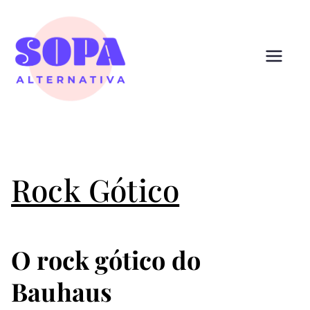
Pular
para
o
conteúdo
Sopa
Cultura que alimenta
Alternativ
a
Rock Gótico
O rock gótico do
Bauhaus