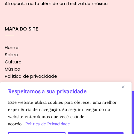
Afropunk: muito além de um festival de música
MAPA DO SITE
Home
Sobre
Cultura
Música
Política de privacidade
Respeitamos a sua privacidade
Este website utiliza cookies para oferecer uma melhor
experiência de navegação. Ao seguir navegando no
Copyright © 2016 - 2026
Sopa Alternativa
. Todos os direitos
website entendemos que você está de
reservados.
É proibida a reprodução, total ou parcial, do conteúdo sem
acordo.
Política de Privacidade
autorização prévia da autora.