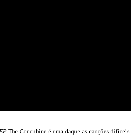
 EP
The Concubine é uma daquelas canções difíceis