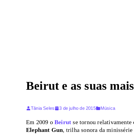
Pular
para
o
conteúdo
Beirut e as suas mai
Tânia Seles
3 de julho de 2015
Música
Em 2009 o
Beirut
se tornou relativamente 
Elephant Gun
, trilha sonora da minisséri