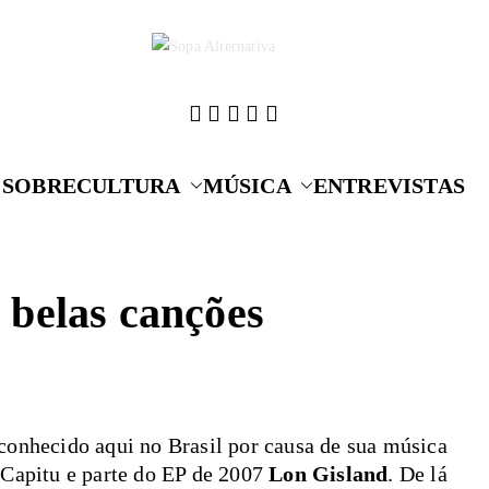
Cultura que alime
Sopa A
SOBRE
CULTURA
MÚSICA
ENTREVISTAS
s belas canções
conhecido aqui no Brasil por causa de sua música
e Capitu e parte do EP de 2007
Lon Gisland
. De lá