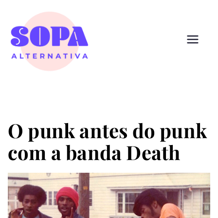
Pular
para
o
conteúdo
Sopa
Cultura que alimenta
Alternativ
a
O punk antes do punk
com a banda Death