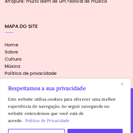
Afropunk: muito além de um festival de música
MAPA DO SITE
Home
Sobre
Cultura
Música
Política de privacidade
Respeitamos a sua privacidade
Este website utiliza cookies para oferecer uma melhor
experiência de navegação. Ao seguir navegando no
Copyright © 2016 - 2026
Sopa Alternativa
. Todos os direitos
website entendemos que você está de
reservados.
É proibida a reprodução, total ou parcial, do conteúdo sem
acordo.
Política de Privacidade
autorização prévia da autora.