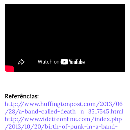
Referências:
http://www.huffingtonpost.com/2013/06
/28/a-band-called-death_n_3517545.html
http://www.videtteonline.com/index.php
/2013/10/20/birth-of-punk-in-a-band-