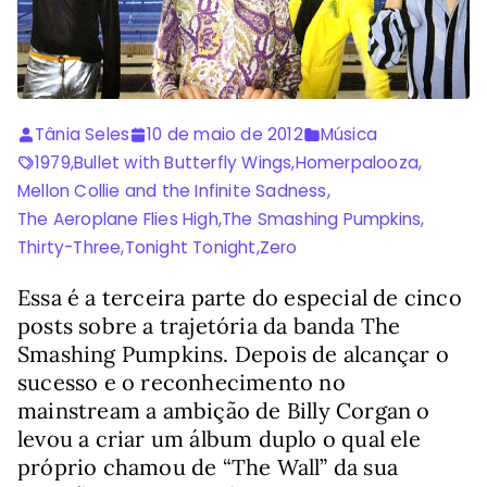
Tânia Seles
10 de maio de 2012
Música
1979
,
Bullet with Butterfly Wings
,
Homerpalooza
,
Mellon Collie and the Infinite Sadness
,
The Aeroplane Flies High
,
The Smashing Pumpkins
,
Thirty-Three
,
Tonight Tonight
,
Zero
Essa é a terceira parte do especial de cinco
posts sobre a trajetória da banda The
Smashing Pumpkins. Depois de alcançar o
sucesso e o reconhecimento no
mainstream a ambição de Billy Corgan o
levou a criar um álbum duplo o qual ele
próprio chamou de “The Wall” da sua