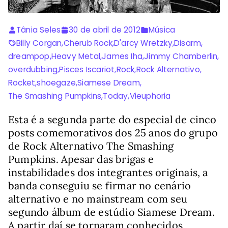
Tânia Seles
30 de abril de 2012
Música
Billy Corgan
,
Cherub Rock
,
D'arcy Wretzky
,
Disarm
,
dreampop
,
Heavy Metal
,
James Iha
,
Jimmy Chamberlin
,
overdubbing
,
Pisces Iscariot
,
Rock
,
Rock Alternativo
,
Rocket
,
shoegaze
,
Siamese Dream
,
The Smashing Pumpkins
,
Today
,
Vieuphoria
Esta é a segunda parte do especial de cinco
posts comemorativos dos 25 anos do grupo
de Rock Alternativo The Smashing
Pumpkins. Apesar das brigas e
instabilidades dos integrantes originais, a
banda conseguiu se firmar no cenário
alternativo e no mainstream com seu
segundo álbum de estúdio Siamese Dream.
A partir daí se tornaram conhecidos