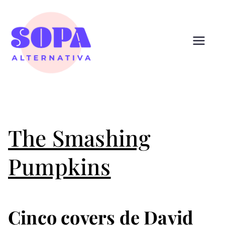
Pular
para
o
conteúdo
Sopa
Cultura que alimenta
Alternativ
a
The Smashing
Pumpkins
Cinco covers de David