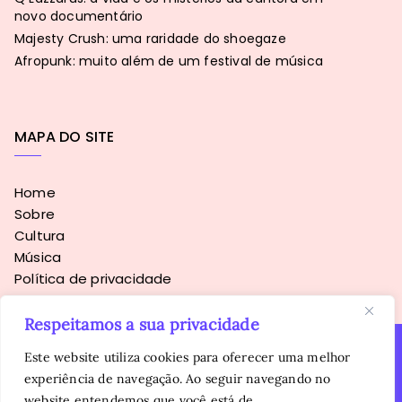
novo documentário
Majesty Crush: uma raridade do shoegaze
Afropunk: muito além de um festival de música
MAPA DO SITE
Home
Sobre
Cultura
Música
Política de privacidade
Respeitamos a sua privacidade
Este website utiliza cookies para oferecer uma melhor
experiência de navegação. Ao seguir navegando no
Copyright © 2016 - 2026
Sopa Alternativa
. Todos os direitos
website entendemos que você está de