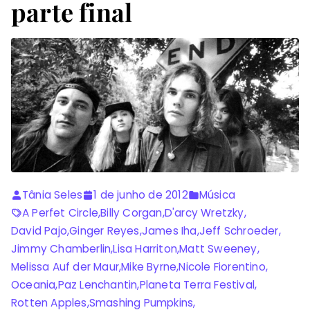
parte final
Tânia Seles
1 de junho de 2012
Música
A Perfet Circle
,
Billy Corgan
,
D'arcy Wretzky
,
David Pajo
,
Ginger Reyes
,
James Iha
,
Jeff Schroeder
,
Jimmy Chamberlin
,
Lisa Harriton
,
Matt Sweeney
,
Melissa Auf der Maur
,
Mike Byrne
,
Nicole Fiorentino
,
Oceania
,
Paz Lenchantin
,
Planeta Terra Festival
,
Rotten Apples
,
Smashing Pumpkins
,