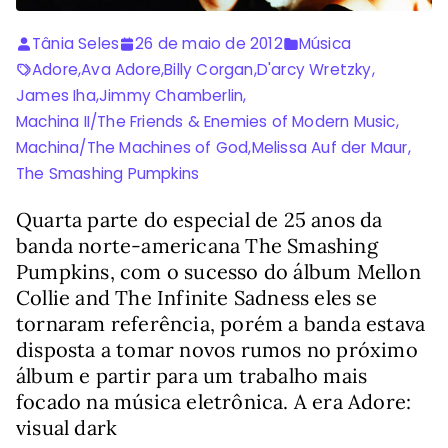
Tânia Seles
26 de maio de 2012
Música
Adore
,
Ava Adore
,
Billy Corgan
,
D'arcy Wretzky
,
James Iha
,
Jimmy Chamberlin
,
Machina II/The Friends & Enemies of Modern Music
,
Machina/The Machines of God
,
Melissa Auf der Maur
,
The Smashing Pumpkins
Quarta parte do especial de 25 anos da
banda norte-americana The Smashing
Pumpkins, com o sucesso do álbum Mellon
Collie and The Infinite Sadness eles se
tornaram referência, porém a banda estava
disposta a tomar novos rumos no próximo
álbum e partir para um trabalho mais
focado na música eletrônica. A era Adore:
visual dark