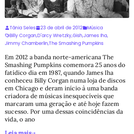
Tânia Seles
23 de abril de 2012
Música
Billy Corgan
,
D'arcy Wretzky
,
Gish
,
James Iha
,
Jimmy Chamberlin
,
The Smashing Pumpkins
Em 2012 a banda norte-americana The
Smashing Pumpkins comemora 25 anos do
fatídico dia em 1987, quando James Iha
conheceu Billy Corgan numa loja de discos
em Chicago e deram início à uma banda
criadora de músicas inesquecíveis que
marcaram uma geração e até hoje fazem
sucesso. Por uma dessas coincidências da
vida, o ano
Leia mais