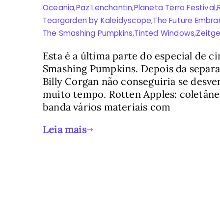
Oceania
,
Paz Lenchantin
,
Planeta Terra Festival
,
Teargarden by Kaleidyscope
,
The Future Embra
The Smashing Pumpkins
,
Tinted Windows
,
Zeitge
Esta é a última parte do especial de 
Smashing Pumpkins. Depois da separ
Billy Corgan não conseguiria se desv
muito tempo. Rotten Apples: coletân
banda vários materiais com
Leia mais