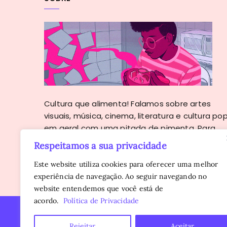
Cultura que alimenta! Falamos sobre artes
visuais, música, cinema, literatura e cultura po
em geral com uma pitada de pimenta. Para
sugestões e parcerias:
Respeitamos a sua privacidade
contato@sopaalternativa.com.br
SAIBA MAIS
Este website utiliza cookies para oferecer uma melhor
experiência de navegação. Ao seguir navegando no
website entendemos que você está de
acordo.
Política de Privacidade
Copyright © 2016 - 2026
Sopa Alternativa
. Todos os direi
Rejeitar
Aceitar