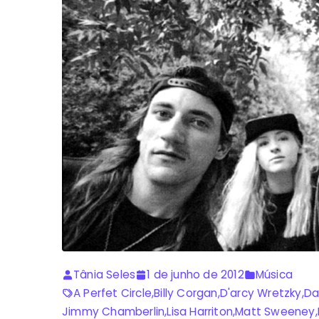
Tânia Seles
1 de junho de 2012
Música
A Perfet Circle
,
Billy Corgan
,
D'arcy Wretzky
,
Da
Jimmy Chamberlin
,
Lisa Harriton
,
Matt Sweeney
,