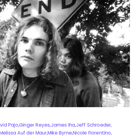
vid Pajo
,
Ginger Reyes
,
James Iha
,
Jeff Schroeder
,
Melissa Auf der Maur
,
Mike Byrne
,
Nicole Fiorentino
,