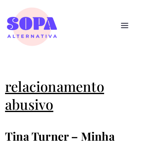
Pular
para
o
conteúdo
Sopa
Cultura que alimenta
Alternativ
a
relacionamento
abusivo
Tina Turner – Minha