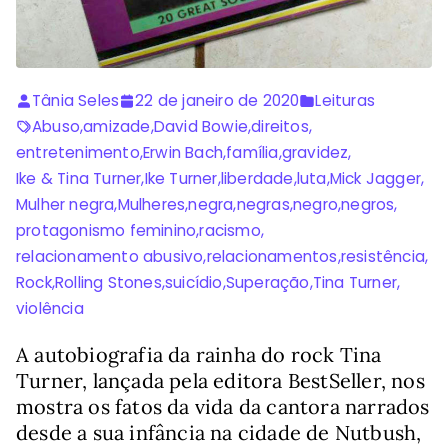
Tânia Seles
22 de janeiro de 2020
Leituras
Abuso
,
amizade
,
David Bowie
,
direitos
,
entretenimento
,
Erwin Bach
,
família
,
gravidez
,
Ike & Tina Turner
,
Ike Turner
,
liberdade
,
luta
,
Mick Jagger
,
Mulher negra
,
Mulheres
,
negra
,
negras
,
negro
,
negros
,
protagonismo feminino
,
racismo
,
relacionamento abusivo
,
relacionamentos
,
resistência
,
Rock
,
Rolling Stones
,
suicídio
,
Superação
,
Tina Turner
,
violência
A autobiografia da rainha do rock Tina
Turner, lançada pela editora BestSeller, nos
mostra os fatos da vida da cantora narrados
desde a sua infância na cidade de Nutbush,