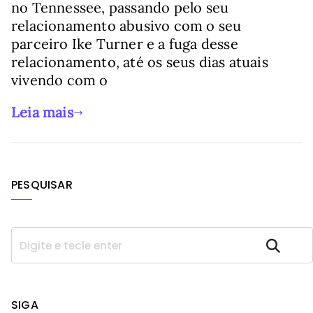
no Tennessee, passando pelo seu
relacionamento abusivo com o seu
parceiro Ike Turner e a fuga desse
relacionamento, até os seus dias atuais
vivendo com o
Leia mais
PESQUISAR
P
Pesquisar
e
s
q
u
SIGA
i