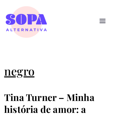
Pular
para
o
conteúdo
Sopa
Cultura que alimenta
Alternativ
a
negro
Tina Turner – Minha
história de amor: a