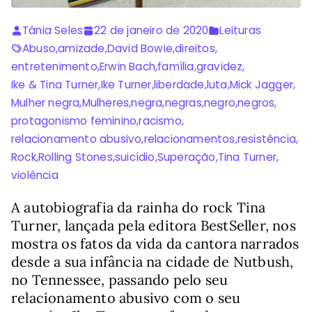
Tânia Seles
22 de janeiro de 2020
Leituras
Abuso
,
amizade
,
David Bowie
,
direitos
,
entretenimento
,
Erwin Bach
,
família
,
gravidez
,
Ike & Tina Turner
,
Ike Turner
,
liberdade
,
luta
,
Mick Jagger
,
Mulher negra
,
Mulheres
,
negra
,
negras
,
negro
,
negros
,
protagonismo feminino
,
racismo
,
relacionamento abusivo
,
relacionamentos
,
resistência
,
Rock
,
Rolling Stones
,
suicídio
,
Superação
,
Tina Turner
,
violência
A autobiografia da rainha do rock Tina
Turner, lançada pela editora BestSeller, nos
mostra os fatos da vida da cantora narrados
desde a sua infância na cidade de Nutbush,
no Tennessee, passando pelo seu
relacionamento abusivo com o seu