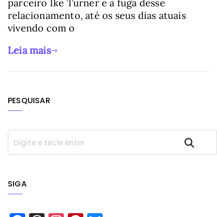
parceiro Ike Turner e a fuga desse
relacionamento, até os seus dias atuais
vivendo com o
Leia mais
PESQUISAR
P
Pesquisar
e
s
q
u
SIGA
i
s
a