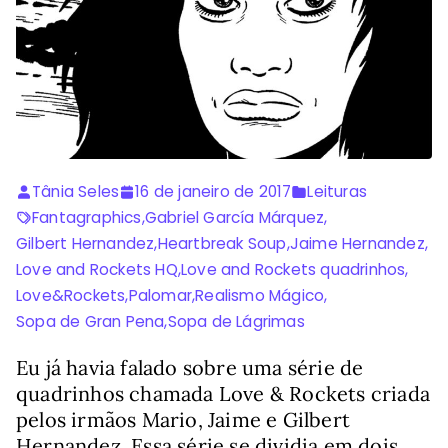
Tânia Seles
16 de janeiro de 2017
Leituras
Fantagraphics
,
Gabriel García Márquez
,
Gilbert Hernandez
,
Heartbreak Soup
,
Jaime Hernandez
,
Love and Rockets HQ
,
Love and Rockets quadrinhos
,
Love&Rockets
,
Palomar
,
Realismo Mágico
,
Sopa de Gran Pena
,
Sopa de Lágrimas
Eu já havia falado sobre uma série de
quadrinhos chamada Love & Rockets criada
pelos irmãos Mario, Jaime e Gilbert
Hernandez. Essa série se dividia em dois