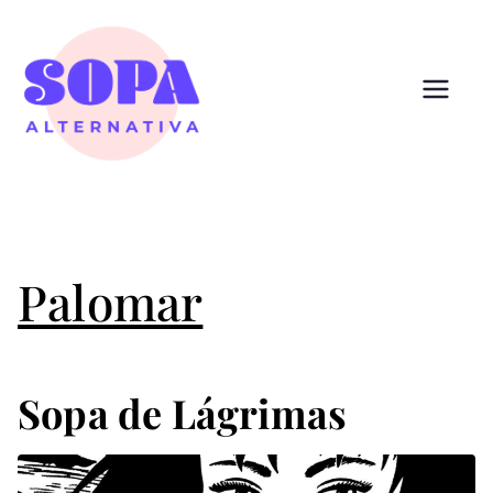
Pular
para
o
conteúdo
Sopa
Cultura que alimenta
Alternativ
a
Palomar
Sopa de Lágrimas