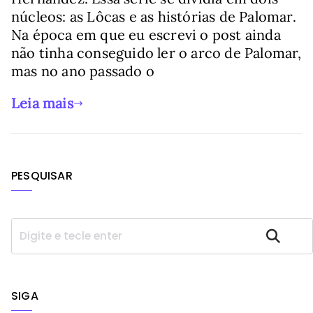
núcleos: as Lôcas e as histórias de Palomar.
Na época em que eu escrevi o post ainda
não tinha conseguido ler o arco de Palomar,
mas no ano passado o
Leia mais
PESQUISAR
P
Pesquisar
e
s
q
u
SIGA
i