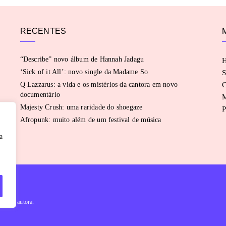
RECENTES
“Describe” novo álbum de Hannah Jadagu
‘Sick of it All’: novo single da Madame So
S
Q Lazzarus: a vida e os mistérios da cantora em novo
C
documentário
Majesty Crush: uma raridade do shoegaze
P
Afropunk: muito além de um festival de música
a
évia da autora.