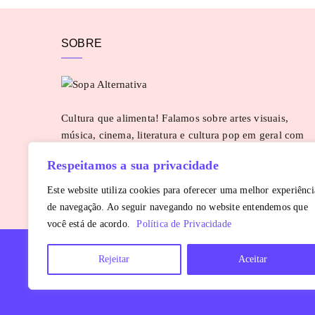
SOBRE
Cultura que alimenta! Falamos sobre artes visuais,
música, cinema, literatura e cultura pop em geral com
uma pitada de pimenta. Para sugestões e parcerias:
Respeitamos a sua privacidade
contato@sopaalternativa.com.br
SAIBA MAIS
Este website utiliza cookies para oferecer uma melhor experiênci
de navegação. Ao seguir navegando no website entendemos que
você está de acordo.
Política de Privacidade
Rejeitar
Aceitar
Copyright © 2016 - 2026
Sopa Alternativa
. Todos os direitos reservados.
É proibida a reprodução, total ou parcial, do conteúdo sem autorização pr