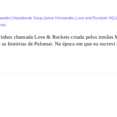
rnandez
,
Heartbreak Soup
,
Jaime Hernandez
,
Love and Rockets HQ
,
imas
drinhos chamada Love & Rockets criada pelos irmãos 
e as histórias de Palomar. Na época em que eu escrevi 