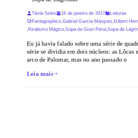
Tânia Seles
16 de janeiro de 2017
Leituras
Fantagraphics
,
Gabriel García Márquez
,
Gilbert He
,
Realismo Mágico
,
Sopa de Gran Pena
,
Sopa de Lágr
Eu já havia falado sobre uma série de qua
série se dividia em dois núcleos: as Lôcas 
arco de Palomar, mas no ano passado o
Leia mais