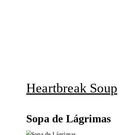
Pular
para
o
conteúdo
Heartbreak Soup
Sopa de Lágrimas