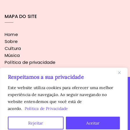
MAPA DO SITE
Home
Sobre
Cultura
Música
Política de privacidade
Respeitamos a sua privacidade
Este website utiliza cookies para oferecer uma melhor
experiência de navegação. Ao seguir navegando no
Copyright © 2016 - 2026
Sopa Alternativa
. Todos os direitos
website entendemos que você está de
reservados.
É proibida a reprodução, total ou parcial, do conteúdo sem
acordo.
Política de Privacidade
autorização prévia da autora.
Rejeitar
Aceitar