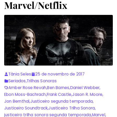
Marvel/Netflix
Tânia Seles
25 de novembro de 2017
Seriados
,
Trilhas Sonoras
Amber Rose Revah
,
Ben Barnes
,
Daniel Webber
,
Ebon Moss-Bachrach
,
Frank Castle
,
Jason R. Moore
,
Jon Bernthal
,
Justiceiro segunda temporada
,
Justiceiro Soundtrack
,
Justiceiro Trilha Sonora
,
justiceiro trilha sonora segunda temporada
,
Marvel
,