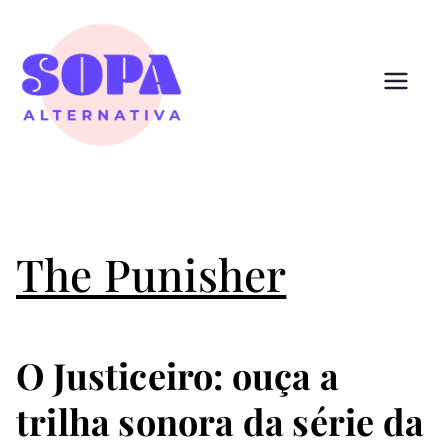
Pular
para
o
conteúdo
Sopa
Cultura que alimenta
Alternativ
a
The Punisher
O Justiceiro: ouça a
trilha sonora da série da