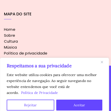
MAPA DO SITE
Home
Sobre
Cultura
Música
Política de privacidade
Respeitamos a sua privacidade
Este website utiliza cookies para oferecer uma melhor
experiência de navegação. Ao seguir navegando no
Copyright © 2016 - 2026
Sopa Alternativa
. Todos os direitos
website entendemos que você está de
reservados.
É proibida a reprodução, total ou parcial, do conteúdo sem
acordo.
Política de Privacidade
autorização prévia da autora.
Rejeitar
Aceitar