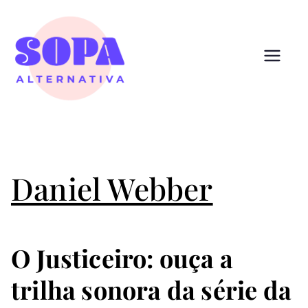
Pular
para
o
conteúdo
Sopa
Cultura que alimenta
Alternativ
a
Daniel Webber
O Justiceiro: ouça a
trilha sonora da série da