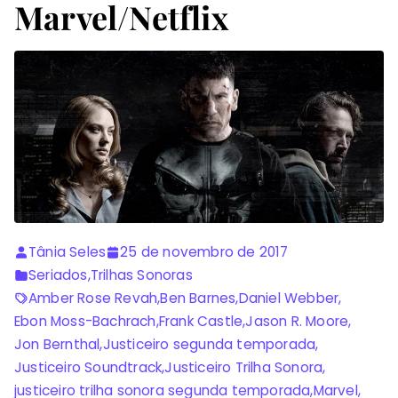
Marvel/Netflix
Tânia Seles
25 de novembro de 2017
Seriados
,
Trilhas Sonoras
Amber Rose Revah
,
Ben Barnes
,
Daniel Webber
,
Ebon Moss-Bachrach
,
Frank Castle
,
Jason R. Moore
,
Jon Bernthal
,
Justiceiro segunda temporada
,
Justiceiro Soundtrack
,
Justiceiro Trilha Sonora
,
justiceiro trilha sonora segunda temporada
,
Marvel
,