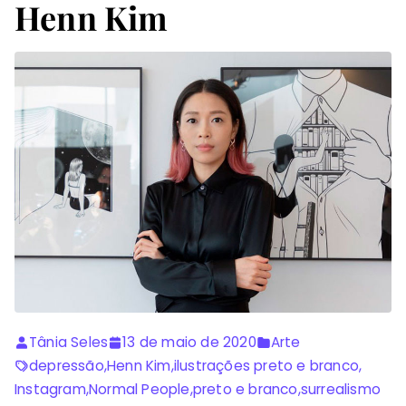
Henn Kim
Tânia Seles
13 de maio de 2020
Arte
depressão
,
Henn Kim
,
ilustrações preto e branco
,
Instagram
,
Normal People
,
preto e branco
,
surrealismo