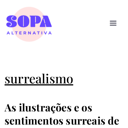
Pular
para
o
conteúdo
Sopa
Cultura que alimenta
Alternativ
a
surrealismo
As ilustrações e os
sentimentos surreais de