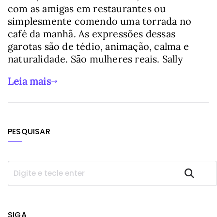
com as amigas em restaurantes ou
simplesmente comendo uma torrada no
café da manhã. As expressões dessas
garotas são de tédio, animação, calma e
naturalidade. São mulheres reais. Sally
Leia mais
PESQUISAR
P
Pesquisar
e
s
q
u
SIGA