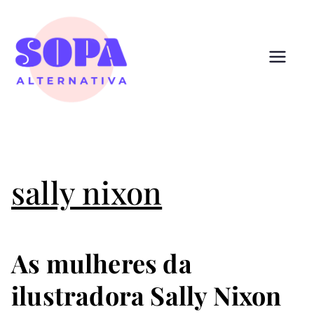
Pular
para
o
conteúdo
Sopa
Cultura que alimenta
Alternativ
a
sally nixon
As mulheres da
ilustradora Sally Nixon