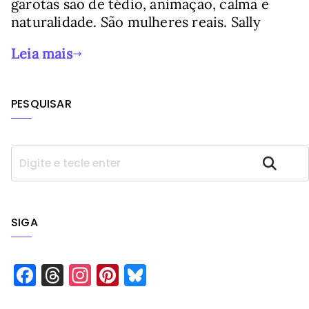
garotas são de tédio, animação, calma e
naturalidade. São mulheres reais. Sally
Leia mais
PESQUISAR
P
Pesquisar
e
s
q
u
SIGA
i
s
a
F
T
In
Pi
Bl
r
a
h
st
n
u