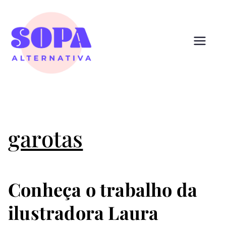
Pular
para
o
conteúdo
Sopa
Cultura que alimenta
Alternativ
a
garotas
Conheça o trabalho da
ilustradora Laura