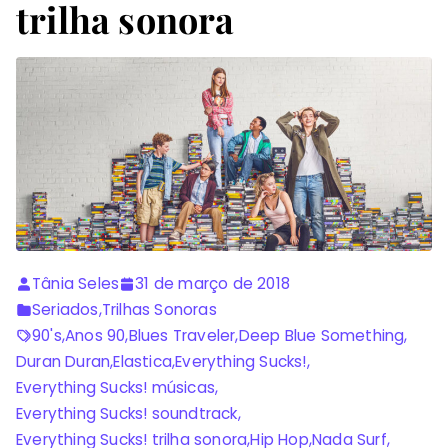
trilha sonora
Tânia Seles
31 de março de 2018
Seriados
,
Trilhas Sonoras
90's
,
Anos 90
,
Blues Traveler
,
Deep Blue Something
,
Duran Duran
,
Elastica
,
Everything Sucks!
,
Everything Sucks! músicas
,
Everything Sucks! soundtrack
,
Everything Sucks! trilha sonora
,
Hip Hop
,
Nada Surf
,