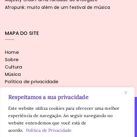
Afropunk: muito além de um festival de música
MAPA DO SITE
Home
Sobre
Cultura
Música
Política de privacidade
Respeitamos a sua privacidade
Este website utiliza cookies para oferecer uma melhor
experiência de navegação. Ao seguir navegando no
Copyright © 2016 - 2026
Sopa Alternativa
. Todos os direitos
website entendemos que você está de
reservados.
É proibida a reprodução, total ou parcial, do conteúdo sem
acordo.
Política de Privacidade
autorização prévia da autora.