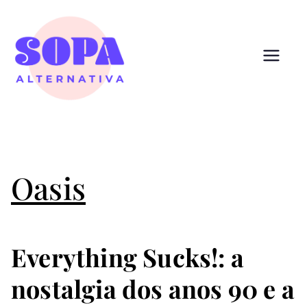
Pular
para
o
conteúdo
Sopa
Cultura que alimenta
Alternativ
a
Oasis
Everything Sucks!: a
nostalgia dos anos 90 e a