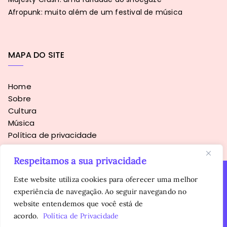
Afropunk: muito além de um festival de música
MAPA DO SITE
Home
Sobre
Cultura
Música
Política de privacidade
Respeitamos a sua privacidade
Este website utiliza cookies para oferecer uma melhor
experiência de navegação. Ao seguir navegando no
Copyright © 2016 - 2026
Sopa Alternativa
. Todos os direitos
website entendemos que você está de
reservados.
É proibida a reprodução, total ou parcial, do conteúdo sem
acordo.
Política de Privacidade
autorização prévia da autora.