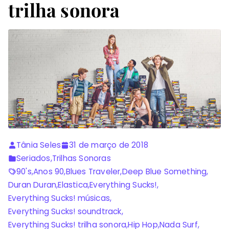
trilha sonora
Tânia Seles
31 de março de 2018
Seriados
,
Trilhas Sonoras
90's
,
Anos 90
,
Blues Traveler
,
Deep Blue Something
,
Duran Duran
,
Elastica
,
Everything Sucks!
,
Everything Sucks! músicas
,
Everything Sucks! soundtrack
,
Everything Sucks! trilha sonora
,
Hip Hop
,
Nada Surf
,