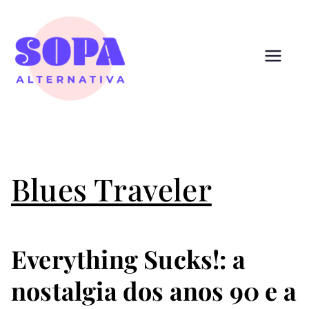
Pular
para
o
conteúdo
Sopa
Cultura que alimenta
Alternativ
a
Blues Traveler
Everything Sucks!: a
nostalgia dos anos 90 e a