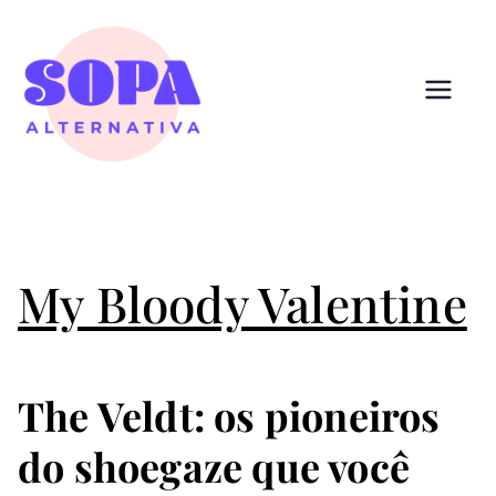
Pular
para
o
conteúdo
Sopa
Cultura que alimenta
Alternativ
a
My Bloody Valentine
The Veldt: os pioneiros
do shoegaze que você