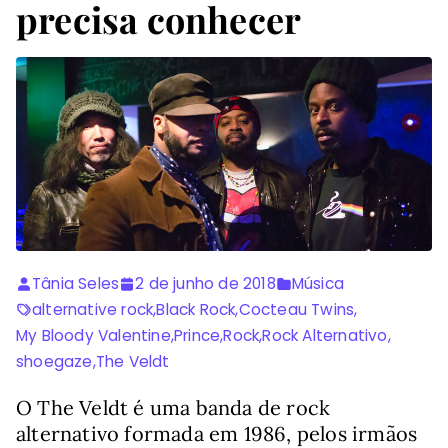
precisa conhecer
Tânia Seles
2 de junho de 2018
Música
alternative rock
,
Black Rock
,
Cocteau Twins
,
My Bloody Valentine
,
Prince
,
Rock
,
Rock Alternativo
,
shoegaze
,
The Veldt
O The Veldt é uma banda de rock
alternativo formada em 1986, pelos irmãos