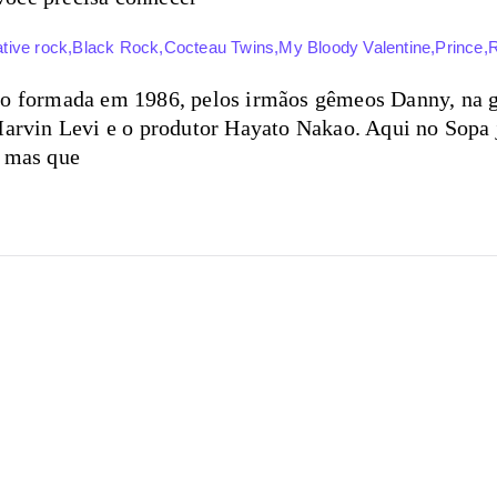
ative rock
,
Black Rock
,
Cocteau Twins
,
My Bloody Valentine
,
Prince
,
vo formada em 1986, pelos irmãos gêmeos Danny, na gu
arvin Levi e o produtor Hayato Nakao. Aqui no Sopa j
, mas que