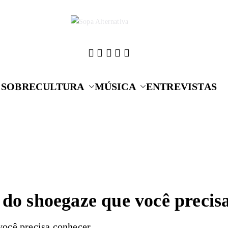
Cultura que alime
Sopa A
SOBRE
CULTURA
MÚSICA
ENTREVISTAS
s do shoegaze que você precis