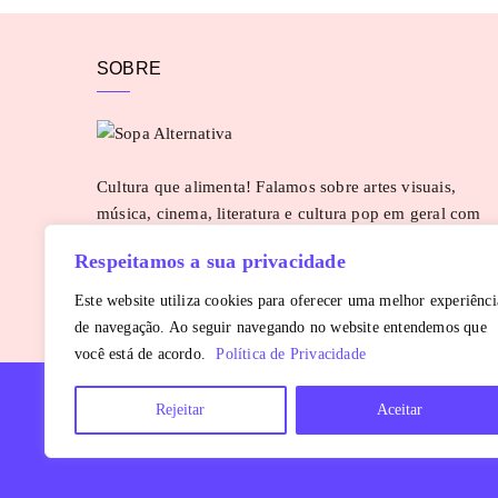
SOBRE
Cultura que alimenta! Falamos sobre artes visuais,
música, cinema, literatura e cultura pop em geral com
uma pitada de pimenta. Para sugestões e parcerias:
Respeitamos a sua privacidade
contato@sopaalternativa.com.br
SAIBA MAIS
Este website utiliza cookies para oferecer uma melhor experiênci
de navegação. Ao seguir navegando no website entendemos que
você está de acordo.
Política de Privacidade
Rejeitar
Aceitar
Copyright © 2016 - 2026
Sopa Alternativa
. Todos os direitos reservados.
É proibida a reprodução, total ou parcial, do conteúdo sem autorização pr