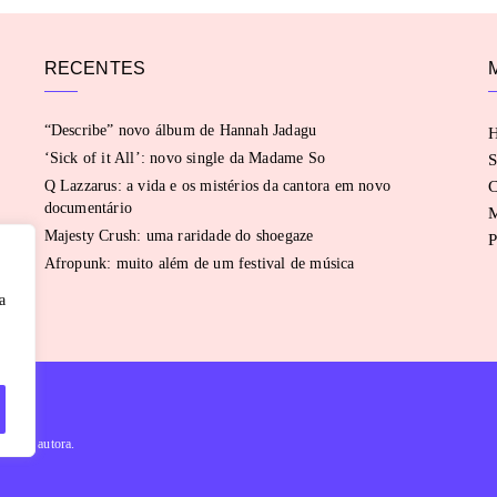
RECENTES
“Describe” novo álbum de Hannah Jadagu
‘Sick of it All’: novo single da Madame So
S
Q Lazzarus: a vida e os mistérios da cantora em novo
C
documentário
Majesty Crush: uma raridade do shoegaze
P
Afropunk: muito além de um festival de música
a
évia da autora.