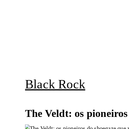
Pular
para
o
conteúdo
Black Rock
The Veldt: os pioneiro