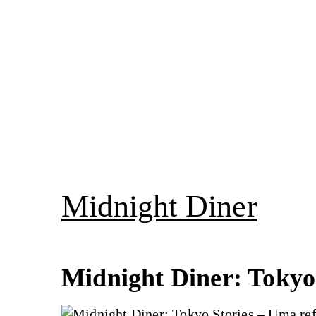
Pular
para
o
conteúdo
Midnight Diner
Midnight Diner: Tokyo 