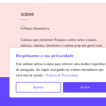
SOBRE
Cultura que alimenta! Falamos sobre artes visuais,
música, cinema, literatura e cultura pop em geral com
uma pitada de pimenta. Para sugestões e parcerias:
Respeitamos a sua privacidade
contato@sopaalternativa.com.br
SAIBA MAIS
Este website utiliza cookies para oferecer uma melhor experiênci
de navegação. Ao seguir navegando no website entendemos que
você está de acordo.
Política de Privacidade
Rejeitar
Aceitar
Copyright © 2016 - 2026
Sopa Alternativa
. Todos os direitos reservados.
É proibida a reprodução, total ou parcial, do conteúdo sem autorização pr