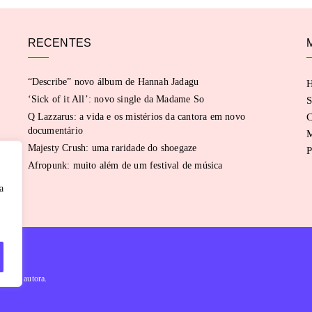
RECENTES
“Describe” novo álbum de Hannah Jadagu
‘Sick of it All’: novo single da Madame So
S
Q Lazzarus: a vida e os mistérios da cantora em novo
C
documentário
Majesty Crush: uma raridade do shoegaze
P
Afropunk: muito além de um festival de música
a
évia da autora.