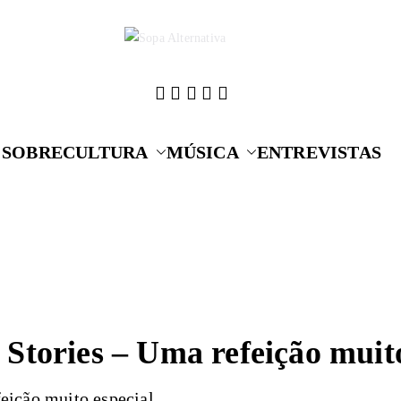
Cultura que alime
Sopa A
SOBRE
CULTURA
MÚSICA
ENTREVISTAS
Stories – Uma refeição muito