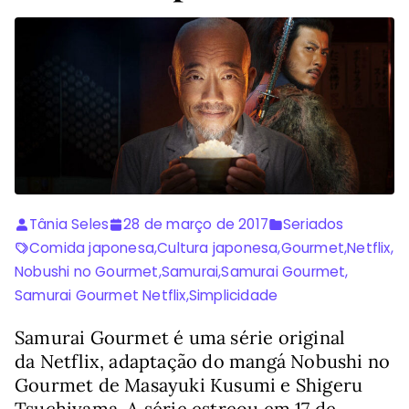
Tânia Seles
28 de março de 2017
Seriados
Comida japonesa
,
Cultura japonesa
,
Gourmet
,
Netflix
,
Nobushi no Gourmet
,
Samurai
,
Samurai Gourmet
,
Samurai Gourmet Netflix
,
Simplicidade
Samurai Gourmet é uma série original
da Netflix, adaptação do mangá Nobushi no
Gourmet de Masayuki Kusumi e Shigeru
Tsuchiyama. A série estreou em 17 de