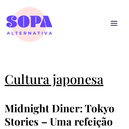
Pular
para
o
conteúdo
Sopa
Cultura que alimenta
Alternativ
a
Cultura japonesa
Midnight Diner: Tokyo
Stories – Uma refeição