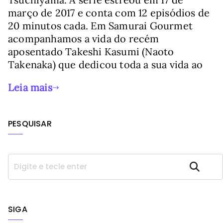
março de 2017 e conta com 12 episódios de
20 minutos cada. Em Samurai Gourmet
acompanhamos a vida do recém
aposentado Takeshi Kasumi (Naoto
Takenaka) que dedicou toda a sua vida ao
Leia mais
PESQUISAR
P
Pesquisar
e
s
q
u
SIGA
i