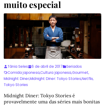
muito especial
Tânia Seles
6 de abril de 2017
Seriados
Comida japonesa
,
Cultura japonesa
,
Gourmet
,
Midnight Diner
,
Midnight Diner: Tokyo Stories
,
Netflix
,
Tokyo Stories
Midnight Diner: Tokyo Stories é
provavelmente uma das séries mais bonitas