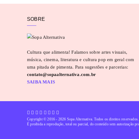
SOBRE
Cultura que alimenta! Falamos sobre artes visuais,
música, cinema, literatura e cultura pop em geral com
uma pitada de pimenta. Para sugestões e parcerias:
contato@sopaalternativa.com.br
SAIBA MAIS
Copyright © 2016 - 2026
Sopa Alternativa
. Todos os direitos reservados.
É proibida a reprodução, total ou parcial, do conteúdo sem autorização pr