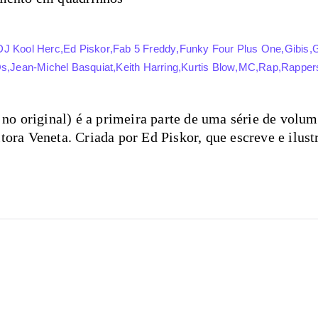
DJ Kool Herc
,
Ed Piskor
,
Fab 5 Freddy
,
Funky Four Plus One
,
Gibis
,
G
s
,
Jean-Michel Basquiat
,
Keith Harring
,
Kurtis Blow
,
MC
,
Rap
,
Rappers
 original) é a primeira parte de uma série de volume
tora Veneta. Criada por Ed Piskor, que escreve e ilust