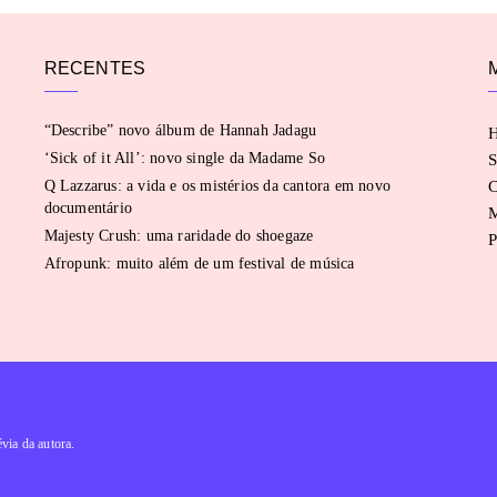
RECENTES
“Describe” novo álbum de Hannah Jadagu
‘Sick of it All’: novo single da Madame So
S
Q Lazzarus: a vida e os mistérios da cantora em novo
C
documentário
Majesty Crush: uma raridade do shoegaze
P
Afropunk: muito além de um festival de música
évia da autora.