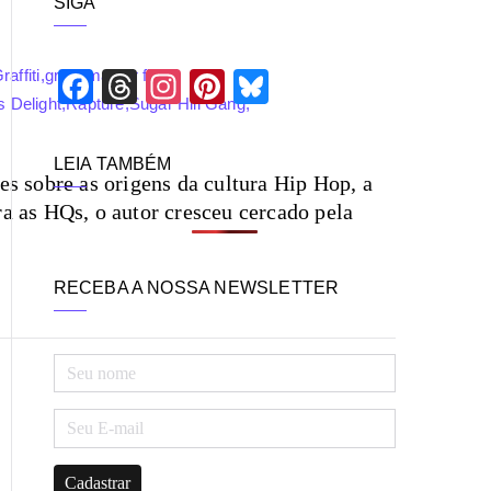
SIGA
i
s
a
raffiti
,
grandmaster flash
,
F
T
In
Pi
Bl
r
 Delight
,
Rapture
,
Sugar Hill Gang
,
ac
hr
st
nt
ue
eb
ea
ag
er
sk
LEIA TAMBÉM
s sobre as origens da cultura Hip Hop, a
o
ds
ra
es
y
ra as HQs, o autor cresceu cercado pela
o
m
t
k
RECEBA A NOSSA NEWSLETTER