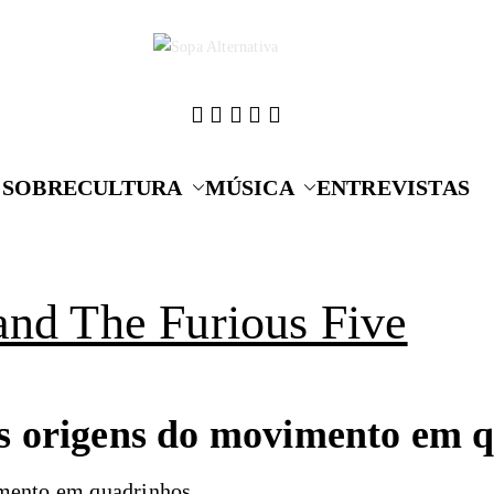
Cultura que alime
Sopa A
SOBRE
CULTURA
MÚSICA
ENTREVISTAS
and The Furious Five
s origens do movimento em 