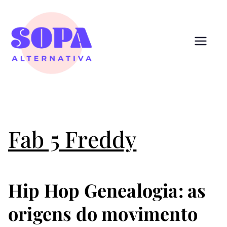
Pular
para
o
conteúdo
Sopa
Cultura que alimenta
Alternativ
a
Fab 5 Freddy
Hip Hop Genealogia: as
origens do movimento