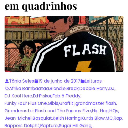
em quadrinhos
Tânia Seles
19 de junho de 2017
Leituras
Afrika Bambaataa
,
Blondie
,
Break
,
Debbie Harry
,
DJ
,
DJ Kool Herc
,
Ed Piskor
,
Fab 5 Freddy
,
Funky Four Plus One
,
Gibis
,
Graffiti
,
grandmaster flash
,
Grandmaster Flash and The Furious Five
,
Hip Hop
,
HQs
,
Jean-Michel Basquiat
,
Keith Harring
,
Kurtis Blow
,
MC
,
Rap
,
Rappers Delight
,
Rapture
,
Sugar Hill Gang
,